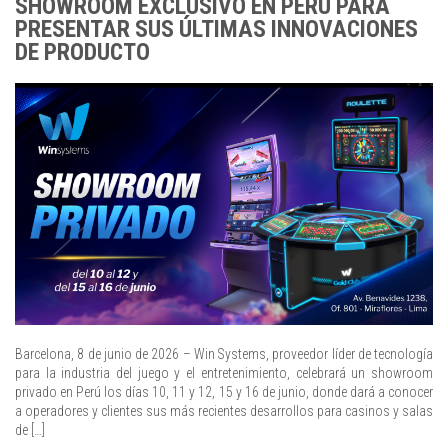
SHOWROOM EXCLUSIVO EN PERÚ PARA
PRESENTAR SUS ÚLTIMAS INNOVACIONES
DE PRODUCTO
Barcelona, 8 de junio de 2026 – Win Systems, proveedor líder de tecnología
para la industria del juego y el entretenimiento, celebrará un showroom
privado en Perú los días 10, 11 y 12, 15 y 16 de junio, donde dará a conocer
a operadores y clientes sus más recientes desarrollos para casinos y salas
de […]