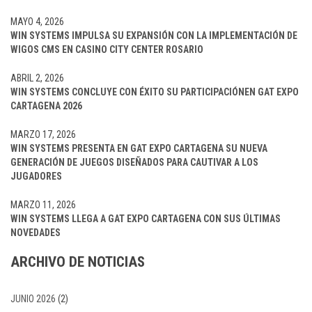
MAYO 4, 2026
WIN SYSTEMS IMPULSA SU EXPANSIÓN CON LA IMPLEMENTACIÓN DE
WIGOS CMS EN CASINO CITY CENTER ROSARIO
ABRIL 2, 2026
WIN SYSTEMS CONCLUYE CON ÉXITO SU PARTICIPACIÓNEN GAT EXPO
CARTAGENA 2026
MARZO 17, 2026
WIN SYSTEMS PRESENTA EN GAT EXPO CARTAGENA SU NUEVA
GENERACIÓN DE JUEGOS DISEÑADOS PARA CAUTIVAR A LOS
JUGADORES
MARZO 11, 2026
WIN SYSTEMS LLEGA A GAT EXPO CARTAGENA CON SUS ÚLTIMAS
NOVEDADES
ARCHIVO DE NOTICIAS
JUNIO 2026
(2)