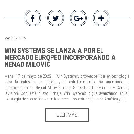
MAYO 17, 2022
WIN SYSTEMS SE LANZA A POR EL
MERCADO EUROPEO INCORPORANDO A
NENAD MILOVIĆ
Malta, 17 de mayo de 2022 – Win Systems, proveedor líder en tecnología
para la industria del juego y el entretenimiento, ha anunciado la
incorporación de Nenad Milović como Sales Director Europe – Gaming
Division. Con este nuevo fichaje, Win Systems sigue avanzando en su
estrategia de consolidarse en los mercados estratégicos de América y […]
LEER MÁS