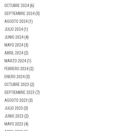
OCTUBRE 2024
(6)
SEPTIEMBRE 2024
(3)
AGOSTO 2024
(1)
JULIO 2024
(1)
JUNIO 2024
(4)
MAYO 2024
(3)
ABRIL 2024
(2)
MARZO 2024
(1)
FEBRERO 2024
(2)
ENERO 2024
(3)
OCTUBRE 2023
(2)
SEPTIEMBRE 2023
(7)
AGOSTO 2023
(3)
JULIO 2023
(3)
JUNIO 2023
(2)
MAYO 2023
(4)