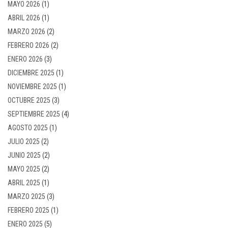
MAYO 2026
(1)
ABRIL 2026
(1)
MARZO 2026
(2)
FEBRERO 2026
(2)
ENERO 2026
(3)
DICIEMBRE 2025
(1)
NOVIEMBRE 2025
(1)
OCTUBRE 2025
(3)
SEPTIEMBRE 2025
(4)
AGOSTO 2025
(1)
JULIO 2025
(2)
JUNIO 2025
(2)
MAYO 2025
(2)
ABRIL 2025
(1)
MARZO 2025
(3)
FEBRERO 2025
(1)
ENERO 2025
(5)