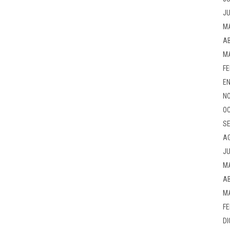
JU
M
AB
M
FE
EN
NO
OC
SE
A
JU
M
AB
M
FE
DI