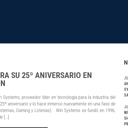
N
RA SU 25º ANIVERSARIO EN
JU
ÓN
A
S
S
 Systems, proveedor líder en tecnología para la industria del
u 25º aniversario y lo hace inmerso nuevamente en una fase de
JU
Sistemas, Gaming y Loterías). Win Systems se fundó en 1996,
W
e […]
S
P