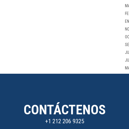
M
FE
EN
NO
OC
SE
JU
JU
M
CONTÁCTENOS
+1 212 206 9325