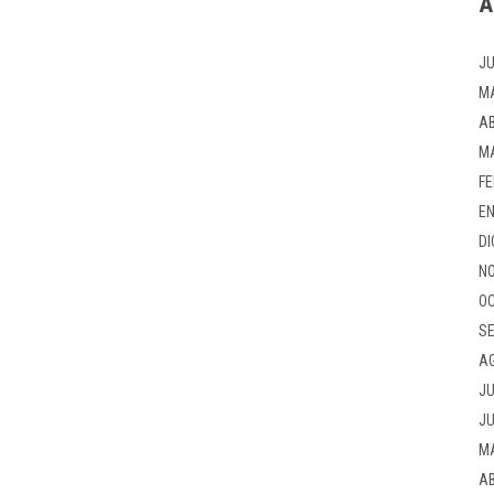
A
JU
M
AB
M
FE
EN
DI
NO
OC
SE
A
JU
JU
M
AB