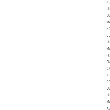
NO
JU
JU
M
NO
OC
JU
M
FE
EN
DI
NO
OC
JU
JU
M
AB