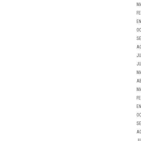
M
FE
EN
OC
SE
A
JU
JU
M
AB
M
FE
EN
OC
SE
A
JU