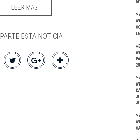
D
LEER MÁS
MA
W
C
EN
PARTE ESTA NOTICIA
AB
W
P
20
MA
W
C
J
J
MA
W
C