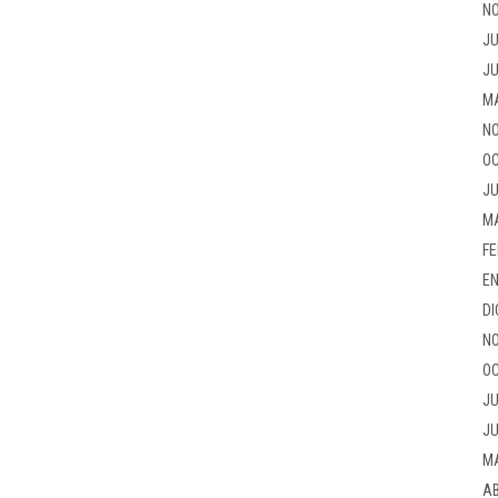
NO
JU
JU
M
NO
OC
JU
M
FE
EN
DI
NO
OC
JU
JU
M
AB