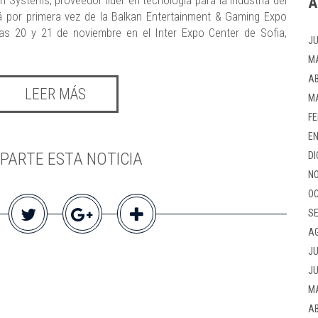
 Systems, proveedor líder en tecnología para la industria del
A
ará por primera vez de la Balkan Entertainment & Gaming Expo
as 20 y 21 de noviembre en el Inter Expo Center de Sofia,
JU
M
AB
LEER MÁS
M
FE
EN
PARTE ESTA NOTICIA
DI
NO
OC
SE
A
JU
JU
M
AB