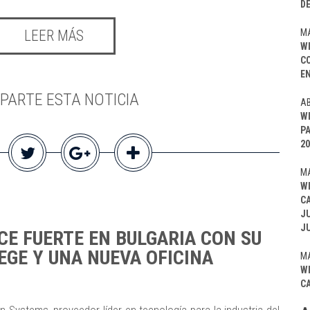
D
MA
LEER MÁS
W
C
EN
PARTE ESTA NOTICIA
AB
W
P
20
MA
W
C
J
J
CE FUERTE EN BULGARIA CON SU
EGE Y UNA NUEVA OFICINA
MA
W
C