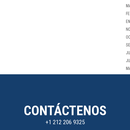
M
FE
EN
NO
OC
SE
JU
JU
M
CONTÁCTENOS
+1 212 206 9325