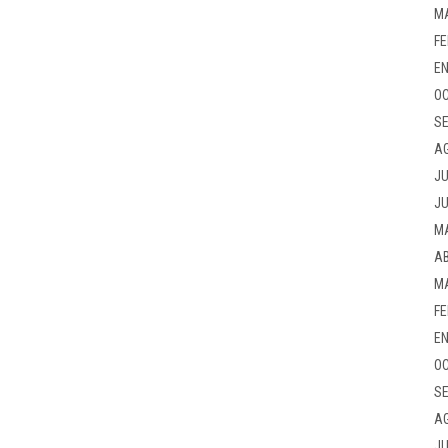
M
FE
EN
OC
SE
A
JU
JU
M
AB
M
FE
EN
OC
SE
A
JU