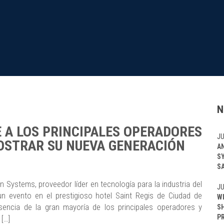
N
 A LOS PRINCIPALES OPERADORES
JU
OSTRAR SU NUEVA GENERACIÓN
A
S
S
 Systems, proveedor líder en tecnología para la industria del
JU
 un evento en el prestigioso hotel Saint Regis de Ciudad de
W
encia de la gran mayoría de los principales operadores y
S
P
[…]