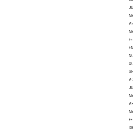
JU
M
AB
M
FE
EN
NO
OC
SE
A
JU
M
AB
M
FE
DI