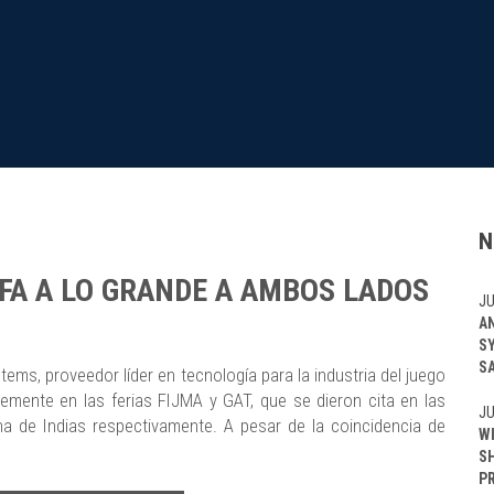
N
FA A LO GRANDE A AMBOS LADOS
JU
A
S
S
ems, proveedor líder en tecnología para la industria del juego
ntemente en las ferias FIJMA y GAT, que se dieron cita en las
JU
 de Indias respectivamente. A pesar de la coincidencia de
W
S
P