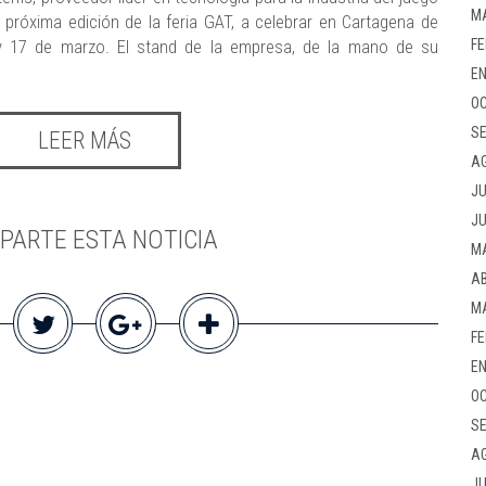
M
la próxima edición de la feria GAT, a celebrar en Cartagena de
FE
 y 17 de marzo. El stand de la empresa, de la mano de su
EN
OC
SE
LEER MÁS
A
JU
JU
PARTE ESTA NOTICIA
M
AB
M
FE
EN
OC
SE
A
JU