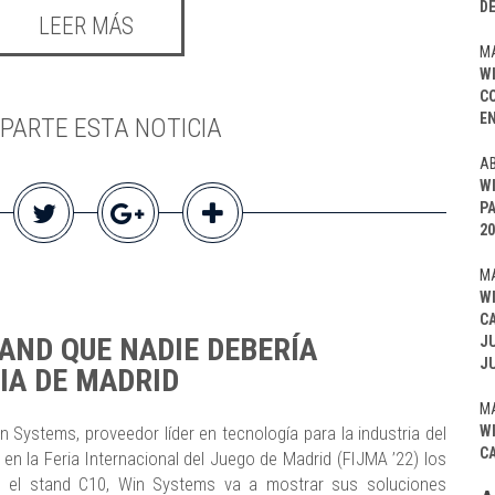
D
LEER MÁS
MA
W
C
EN
PARTE ESTA NOTICIA
AB
W
P
20
MA
W
C
AND QUE NADIE DEBERÍA
J
J
IA DE MADRID
MA
W
 Systems, proveedor líder en tecnología para la industria del
C
á en la Feria Internacional del Juego de Madrid (FIJMA ’22) los
 el stand C10, Win Systems va a mostrar sus soluciones