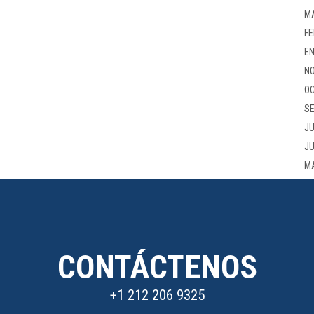
M
FE
EN
NO
OC
SE
JU
JU
M
CONTÁCTENOS
+1 212 206 9325