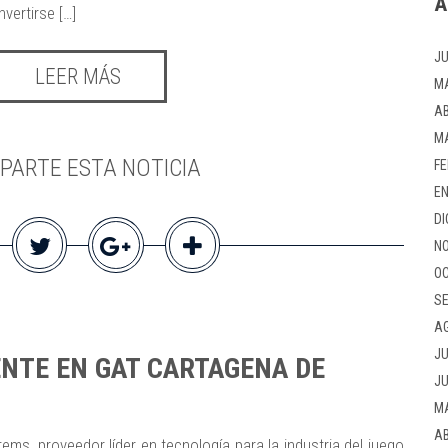
A
ertirse […]
JU
LEER MÁS
M
AB
M
PARTE ESTA NOTICIA
FE
EN
DI
NO
OC
SE
A
JU
NTE EN GAT CARTAGENA DE
JU
M
AB
ms, proveedor líder en tecnología para la industria del juego