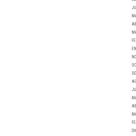
JU
M
AB
M
FE
EN
NO
OC
SE
A
JU
M
AB
M
FE
DI