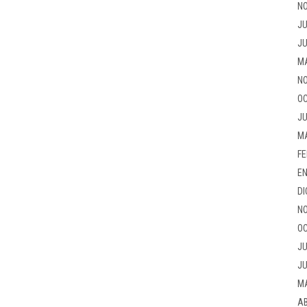
NO
JU
JU
M
NO
OC
JU
M
FE
EN
DI
NO
OC
JU
JU
M
AB