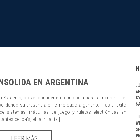
N
NSOLIDA EN ARGENTINA
JU
A
 Systems, proveedor líder en tecnología para la industria del
S
S
solidando su presencia en el mercado argentino. Tras el éxito
de sistemas, máquinas de juego y ruletas electrónicas en
JU
ntes del país, el fabricante […]
W
S
P
LEER MÁS