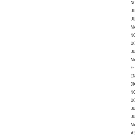
NO
JU
JU
M
NO
OC
JU
M
FE
EN
DI
NO
OC
JU
JU
M
AB