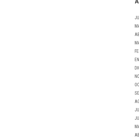
A
JU
M
AB
M
FE
EN
DI
NO
OC
SE
A
JU
JU
M
AB