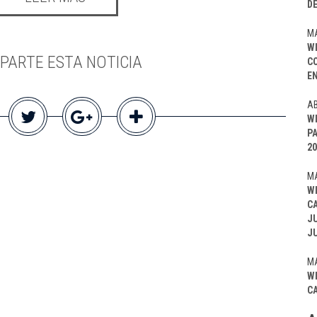
D
MA
W
PARTE ESTA NOTICIA
C
EN
AB
W
P
20
MA
W
C
J
J
MA
W
C