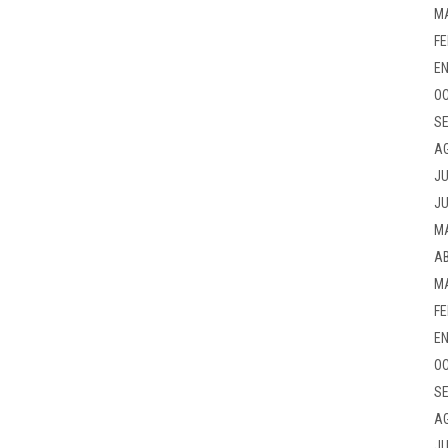
M
FE
EN
OC
SE
A
JU
JU
M
AB
M
FE
EN
OC
SE
A
JU