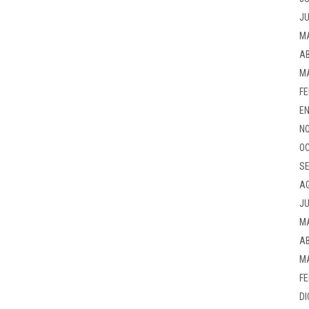
JU
M
AB
M
FE
EN
NO
OC
SE
A
JU
M
AB
M
FE
DI