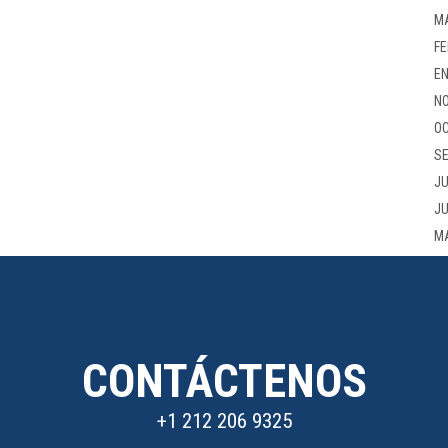
M
FE
EN
NO
OC
SE
JU
JU
M
CONTÁCTENOS
+1 212 206 9325