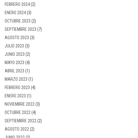
FEBRERO 2024
(2)
ENERO 2024
(3)
OCTUBRE 2023
(2)
SEPTIEMBRE 2023
(7)
AGOSTO 2023
(3)
JULIO 2023
(3)
JUNIO 2023
(2)
MAYO 2023
(4)
ABRIL 2023
(1)
MARZO 2023
(1)
FEBRERO 2023
(4)
ENERO 2023
(1)
NOVIEMBRE 2022
(3)
OCTUBRE 2022
(4)
SEPTIEMBRE 2022
(2)
AGOSTO 2022
(2)
JUNIO 2022
(2)