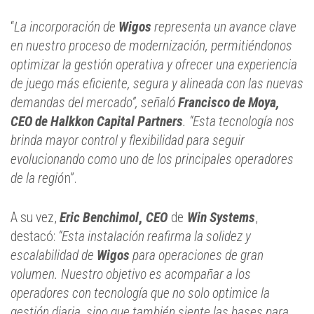
“
La incorporación de
Wigos
representa un avance clave
en nuestro proceso de modernización, permitiéndonos
optimizar la gestión operativa y ofrecer una experiencia
de juego más eficiente, segura y alineada con las nuevas
demandas del mercado”, señaló
Francisco de Moya,
CEO de Halkkon Capital Partners
. “Esta tecnología nos
brinda mayor control y flexibilidad para seguir
evolucionando como uno de los principales operadores
de la regió
n”.
A su vez,
Eric Benchimol
,
CEO
de
Win Systems
,
destacó:
“Esta instalación reafirma la solidez y
escalabilidad de
Wigos
para operaciones de gran
volumen. Nuestro objetivo es acompañar a los
operadores con tecnología que no solo optimice la
gestión diaria, sino que también siente las bases para