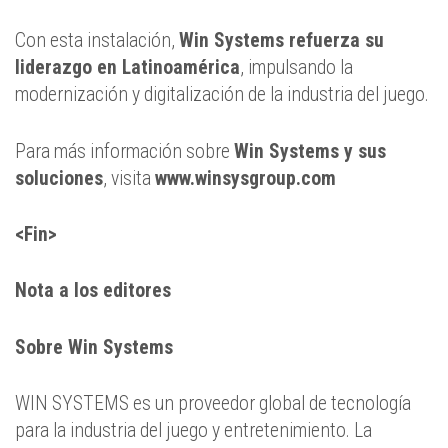
Con esta instalación,
Win Systems refuerza su
liderazgo en Latinoamérica
, impulsando la
modernización y digitalización de la industria del juego.
Para más información sobre
Win Systems y sus
soluciones
, visita
www.winsysgroup.com
<Fin>
Nota a los editores
Sobre Win Systems
WIN SYSTEMS es un proveedor global de tecnología
para la industria del juego y entretenimiento. La