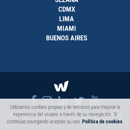
CDMX
LIMA
MIAMI
BUENOS AIRES
Utilizamos cookies propias y de terceros para mejorar la
experiencia del usuario a través de su navegación. Si
POLÍTICA DE PRIVACIDAD
NOTA LEGAL
CANAL DE DENUNCIAS
continúas navegando aceptas su uso.
Política de cookies
.