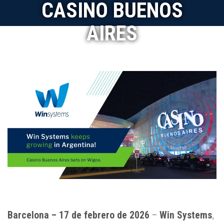
CASINO BUENOS
AIRES
Barcelona – 17 de febrero de 2026
–
Win Systems
,