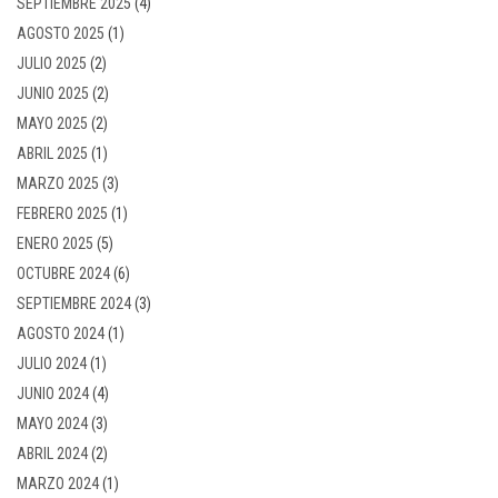
SEPTIEMBRE 2025
(4)
AGOSTO 2025
(1)
JULIO 2025
(2)
JUNIO 2025
(2)
MAYO 2025
(2)
ABRIL 2025
(1)
MARZO 2025
(3)
FEBRERO 2025
(1)
ENERO 2025
(5)
OCTUBRE 2024
(6)
SEPTIEMBRE 2024
(3)
AGOSTO 2024
(1)
JULIO 2024
(1)
JUNIO 2024
(4)
MAYO 2024
(3)
ABRIL 2024
(2)
MARZO 2024
(1)