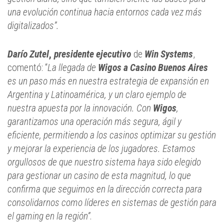
una evolución continua hacia entornos cada vez más
digitalizados”.
Darío Zutel
,
presidente ejecutivo
de
Win Systems
,
comentó: “
La llegada de
Wigos a Casino Buenos Aires
es un paso más en nuestra estrategia de expansión en
Argentina y Latinoamérica, y un claro ejemplo de
nuestra apuesta por la innovación. Con
Wigos
,
garantizamos una operación más segura, ágil y
eficiente, permitiendo a los casinos optimizar su gestión
y mejorar la experiencia de los jugadores. Estamos
orgullosos de que nuestro sistema haya sido elegido
para gestionar un casino de esta magnitud, lo que
confirma que seguimos en la dirección correcta para
consolidarnos como líderes en sistemas de gestión para
el gaming en la región”
.