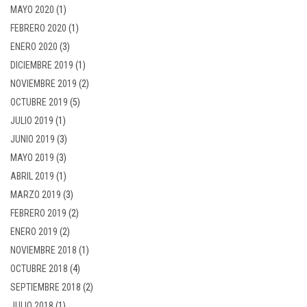
MAYO 2020
(1)
FEBRERO 2020
(1)
ENERO 2020
(3)
DICIEMBRE 2019
(1)
NOVIEMBRE 2019
(2)
OCTUBRE 2019
(5)
JULIO 2019
(1)
JUNIO 2019
(3)
MAYO 2019
(3)
ABRIL 2019
(1)
MARZO 2019
(3)
FEBRERO 2019
(2)
ENERO 2019
(2)
NOVIEMBRE 2018
(1)
OCTUBRE 2018
(4)
SEPTIEMBRE 2018
(2)
JULIO 2018
(1)