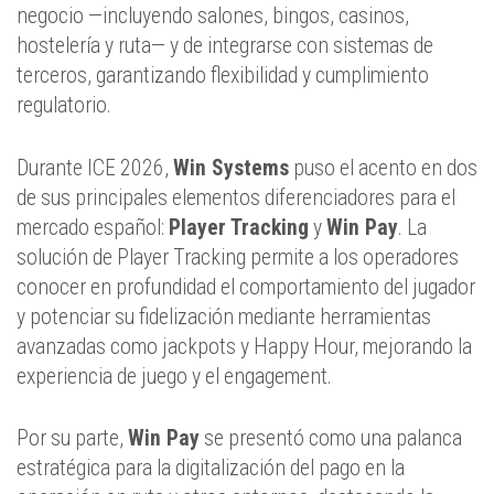
negocio —incluyendo salones, bingos, casinos,
hostelería y ruta— y de integrarse con sistemas de
terceros, garantizando flexibilidad y cumplimiento
regulatorio.
Durante ICE 2026,
Win Systems
puso el acento en dos
de sus principales elementos diferenciadores para el
mercado español:
Player Tracking
y
Win Pay
. La
solución de Player Tracking permite a los operadores
conocer en profundidad el comportamiento del jugador
y potenciar su fidelización mediante herramientas
avanzadas como jackpots y Happy Hour, mejorando la
experiencia de juego y el engagement.
Por su parte,
Win Pay
se presentó como una palanca
estratégica para la digitalización del pago en la