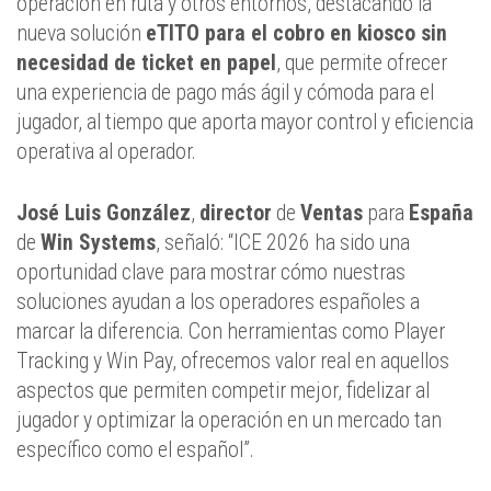
operación en ruta y otros entornos, destacando la
nueva solución
eTITO para el cobro en kiosco sin
necesidad de ticket en papel
, que permite ofrecer
una experiencia de pago más ágil y cómoda para el
jugador, al tiempo que aporta mayor control y eficiencia
operativa al operador.
José Luis González
,
director
de
Ventas
para
España
de
Win Systems
, señaló: “ICE 2026 ha sido una
oportunidad clave para mostrar cómo nuestras
soluciones ayudan a los operadores españoles a
marcar la diferencia. Con herramientas como Player
Tracking y Win Pay, ofrecemos valor real en aquellos
aspectos que permiten competir mejor, fidelizar al
jugador y optimizar la operación en un mercado tan
específico como el español”.