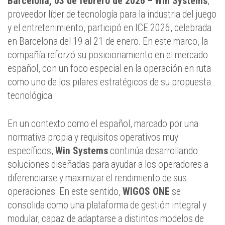
Barcelona, 03 de febrero de 2026 –
Win Systems
,
proveedor líder de tecnología para la industria del juego
y el entretenimiento, participó en ICE 2026, celebrada
en Barcelona del 19 al 21 de enero. En este marco, la
compañía reforzó su posicionamiento en el mercado
español, con un foco especial en la operación en ruta
como uno de los pilares estratégicos de su propuesta
tecnológica.
En un contexto como el español, marcado por una
normativa propia y requisitos operativos muy
específicos,
Win Systems
continúa desarrollando
soluciones diseñadas para ayudar a los operadores a
diferenciarse y maximizar el rendimiento de sus
operaciones. En este sentido,
WIGOS ONE
se
consolida como una plataforma de gestión integral y
modular, capaz de adaptarse a distintos modelos de