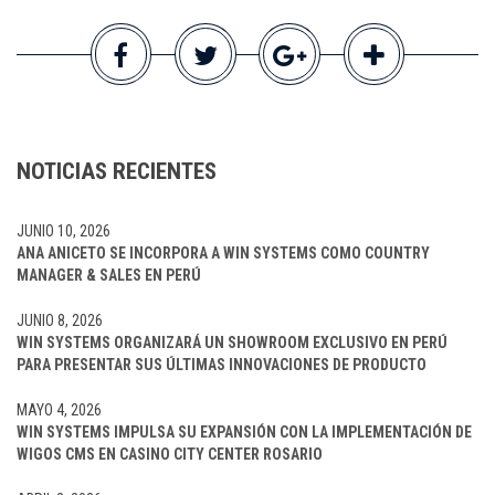
NOTICIAS RECIENTES
JUNIO 10, 2026
ANA ANICETO SE INCORPORA A WIN SYSTEMS COMO COUNTRY
MANAGER & SALES EN PERÚ
JUNIO 8, 2026
WIN SYSTEMS ORGANIZARÁ UN SHOWROOM EXCLUSIVO EN PERÚ
PARA PRESENTAR SUS ÚLTIMAS INNOVACIONES DE PRODUCTO
MAYO 4, 2026
WIN SYSTEMS IMPULSA SU EXPANSIÓN CON LA IMPLEMENTACIÓN DE
WIGOS CMS EN CASINO CITY CENTER ROSARIO