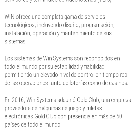
WIN ofrece una completa gama de servicios
tecnológicos, incluyendo diseño, programación,
instalación, operación y mantenimiento de sus
sistemas.
Los sistemas de Win Systems son reconocidos en
todo el mundo por su estabilidad y fiabilidad,
permitiendo un elevado nivel de control en tiempo real
de las operaciones tanto de loterías como de casinos.
En 2016, Win Systems adquirió Gold Club, una empresa
proveedora de máquinas de juego y ruletas
electrónicas Gold Club con presencia en más de 50
países de todo el mundo.