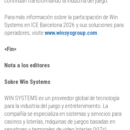
continúan transformando la industria del juego.
Para más información sobre la participación de Win
Systems en ICE Barcelona 2026 y sus soluciones para
operadores, visite
www.winsysgroup.com
.
<Fin>
Nota a los editores
Sobre Win Systems
WIN SYSTEMS es un proveedor global de tecnología
para la industria del juego y entretenimiento. La
compañía se especializa en sistemas y servicios para
casinos y loterías, máquinas de juegos basadas en
servidores y terminales de video loterías (VLTs).