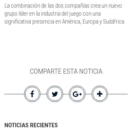
La combinación de las dos compañías crea un nuevo
grupo líder en la industria del juego con una
significativa presencia en América, Europa y Sudáfrica.
COMPARTE ESTA NOTICIA
NOTICIAS RECIENTES