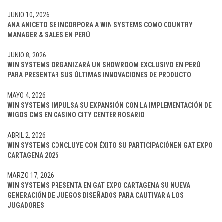
JUNIO 10, 2026
ANA ANICETO SE INCORPORA A WIN SYSTEMS COMO COUNTRY
MANAGER & SALES EN PERÚ
JUNIO 8, 2026
WIN SYSTEMS ORGANIZARÁ UN SHOWROOM EXCLUSIVO EN PERÚ
PARA PRESENTAR SUS ÚLTIMAS INNOVACIONES DE PRODUCTO
MAYO 4, 2026
WIN SYSTEMS IMPULSA SU EXPANSIÓN CON LA IMPLEMENTACIÓN DE
WIGOS CMS EN CASINO CITY CENTER ROSARIO
ABRIL 2, 2026
WIN SYSTEMS CONCLUYE CON ÉXITO SU PARTICIPACIÓNEN GAT EXPO
CARTAGENA 2026
MARZO 17, 2026
WIN SYSTEMS PRESENTA EN GAT EXPO CARTAGENA SU NUEVA
GENERACIÓN DE JUEGOS DISEÑADOS PARA CAUTIVAR A LOS
JUGADORES