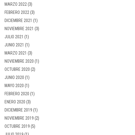
MARZO 2022
(3)
FEBRERO 2022
(3)
DICIEMBRE 2021
(1)
NOVIEMBRE 2021
(3)
JULIO 2021
(1)
JUNIO 2021
(1)
MARZO 2021
(3)
NOVIEMBRE 2020
(1)
OCTUBRE 2020
(2)
JUNIO 2020
(1)
MAYO 2020
(1)
FEBRERO 2020
(1)
ENERO 2020
(3)
DICIEMBRE 2019
(1)
NOVIEMBRE 2019
(2)
OCTUBRE 2019
(5)
JULIO 2019
(1)