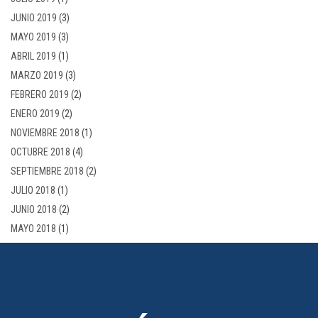
JUNIO 2019
(3)
MAYO 2019
(3)
ABRIL 2019
(1)
MARZO 2019
(3)
FEBRERO 2019
(2)
ENERO 2019
(2)
NOVIEMBRE 2018
(1)
OCTUBRE 2018
(4)
SEPTIEMBRE 2018
(2)
JULIO 2018
(1)
JUNIO 2018
(2)
MAYO 2018
(1)