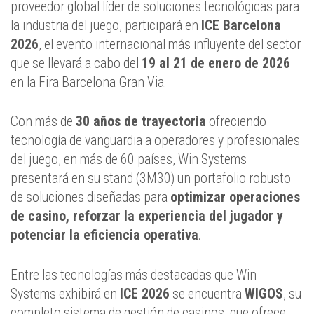
proveedor global líder de soluciones tecnológicas para
la industria del juego, participará en
ICE Barcelona
2026
, el evento internacional más influyente del sector
que se llevará a cabo del
19 al 21 de enero de 2026
en la Fira Barcelona Gran Via.
Con más de
30 años de trayectoria
ofreciendo
tecnología de vanguardia a operadores y profesionales
del juego, en más de 60 países, Win Systems
presentará en su stand (3M30) un portafolio robusto
de soluciones diseñadas para
optimizar operaciones
de casino, reforzar la experiencia del jugador y
potenciar la eficiencia operativa
.
Entre las tecnologías más destacadas que Win
Systems exhibirá en
ICE 2026
se encuentra
WIGOS
, su
completo sistema de gestión de casinos, que ofrece