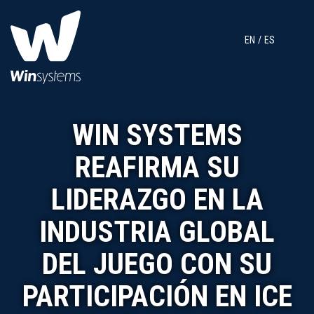
EN
ES
WIN SYSTEMS
REAFIRMA SU
LIDERAZGO EN LA
INDUSTRIA GLOBAL
DEL JUEGO CON SU
PARTICIPACIÓN EN ICE