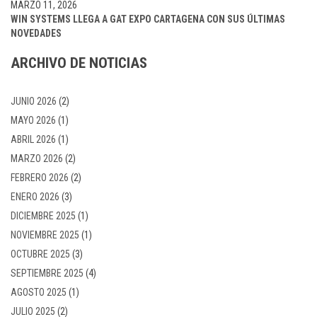
MARZO 11, 2026
WIN SYSTEMS LLEGA A GAT EXPO CARTAGENA CON SUS ÚLTIMAS
NOVEDADES
ARCHIVO DE NOTICIAS
JUNIO 2026
(2)
MAYO 2026
(1)
ABRIL 2026
(1)
MARZO 2026
(2)
FEBRERO 2026
(2)
ENERO 2026
(3)
DICIEMBRE 2025
(1)
NOVIEMBRE 2025
(1)
OCTUBRE 2025
(3)
SEPTIEMBRE 2025
(4)
AGOSTO 2025
(1)
JULIO 2025
(2)