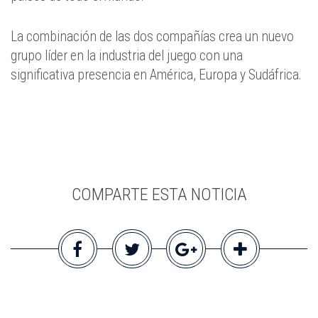
La combinación de las dos compañías crea un nuevo
grupo líder en la industria del juego con una
significativa presencia en América, Europa y Sudáfrica.
COMPARTE ESTA NOTICIA