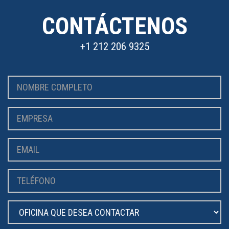
CONTÁCTENOS
+1 212 206 9325