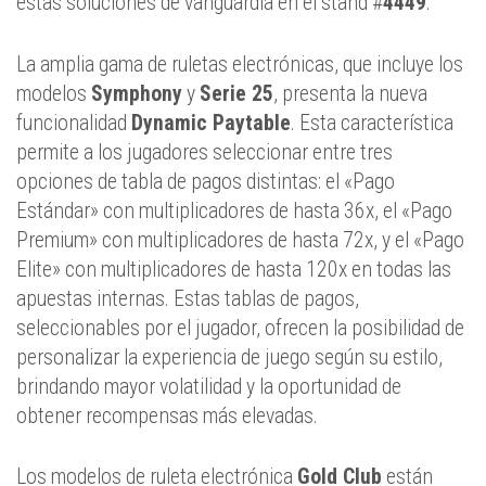
estas soluciones de vanguardia en el stand #
4449
.
La amplia gama de ruletas electrónicas, que incluye los
modelos
Symphony
y
Serie 25
, presenta la nueva
funcionalidad
Dynamic Paytable
. Esta característica
permite a los jugadores seleccionar entre tres
opciones de tabla de pagos distintas: el «Pago
Estándar» con multiplicadores de hasta 36x, el «Pago
Premium» con multiplicadores de hasta 72x, y el «Pago
Elite» con multiplicadores de hasta 120x en todas las
apuestas internas. Estas tablas de pagos,
seleccionables por el jugador, ofrecen la posibilidad de
personalizar la experiencia de juego según su estilo,
brindando mayor volatilidad y la oportunidad de
obtener recompensas más elevadas.
Los modelos de ruleta electrónica
Gold Club
están