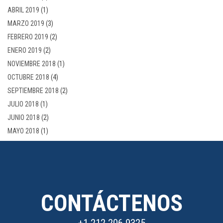
ABRIL 2019
(1)
MARZO 2019
(3)
FEBRERO 2019
(2)
ENERO 2019
(2)
NOVIEMBRE 2018
(1)
OCTUBRE 2018
(4)
SEPTIEMBRE 2018
(2)
JULIO 2018
(1)
JUNIO 2018
(2)
MAYO 2018
(1)
CONTÁCTENOS
+1 212 206 9325