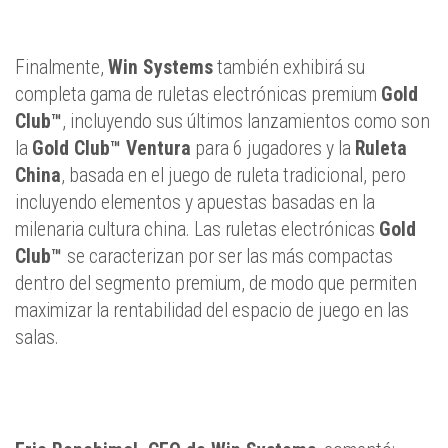
Finalmente,
Win Systems
también exhibirá su
completa gama de ruletas electrónicas premium
Gold
Club™
, incluyendo sus últimos lanzamientos como son
la
Gold Club™ Ventura
para 6 jugadores y la
Ruleta
China
, basada en el juego de ruleta tradicional, pero
incluyendo elementos y apuestas basadas en la
milenaria cultura china. Las ruletas electrónicas
Gold
Club™
se caracterizan por ser las más compactas
dentro del segmento premium, de modo que permiten
maximizar la rentabilidad del espacio de juego en las
salas.