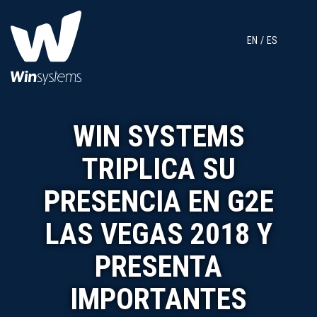
EN
ES
WIN SYSTEMS
TRIPLICA SU
PRESENCIA EN G2E
LAS VEGAS 2018 Y
PRESENTA
IMPORTANTES