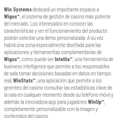
Win Systems
dedicará un importante espacio a
Wigos™
, el sistema de gestión de casino más potente
del mercado. Los interesados en conocer las
características y ver el funcionamiento del producto
podrán solicitar una demo personalizada. A su vez
habrá una zona especialmente diseñada para las
aplicaciones y herramientas complementarias de
Wigos™
, como puede ser
Intellia™
, una herramienta de
business intelligence que permite a los responsables
de sala tomar decisiones basadas en datos en tiempo
real;
WinStats™
, una aplicación que permite a los
gerentes del casino consultar las estadísticas clave de
la sala en cualquier momento desde su teléfono móvil y
además la innovadora app para jugadores
WinUp™
,
completamente personalizable con la imagen y
contenidos del casino.