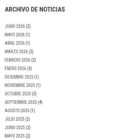
ARCHIVO DE NOTICIAS
JUNIO 2026
(2)
MAYO 2026
(1)
ABRIL 2026
(1)
MARZO 2026
(2)
FEBRERO 2026
(2)
ENERO 2026
(3)
DICIEMBRE 2025
(1)
NOVIEMBRE 2025
(1)
OCTUBRE 2025
(3)
SEPTIEMBRE 2025
(4)
AGOSTO 2025
(1)
JULIO 2025
(2)
JUNIO 2025
(2)
MAYO 2025
(2)