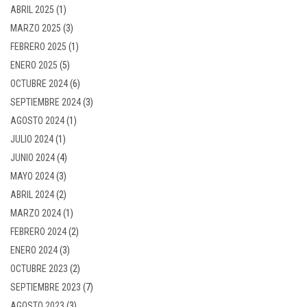
ABRIL 2025
(1)
MARZO 2025
(3)
FEBRERO 2025
(1)
ENERO 2025
(5)
OCTUBRE 2024
(6)
SEPTIEMBRE 2024
(3)
AGOSTO 2024
(1)
JULIO 2024
(1)
JUNIO 2024
(4)
MAYO 2024
(3)
ABRIL 2024
(2)
MARZO 2024
(1)
FEBRERO 2024
(2)
ENERO 2024
(3)
OCTUBRE 2023
(2)
SEPTIEMBRE 2023
(7)
AGOSTO 2023
(3)