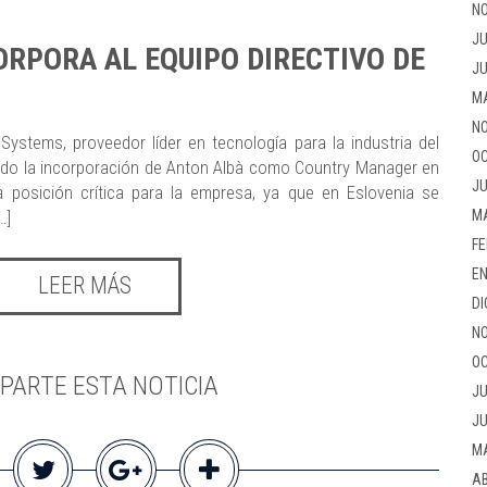
NO
JU
ORPORA AL EQUIPO DIRECTIVO DE
JU
M
NO
ystems, proveedor líder en tecnología para la industria del
OC
iado la incorporación de Anton Albà como Country Manager en
JU
 posición crítica para la empresa, ya que en Eslovenia se
M
…]
FE
EN
LEER MÁS
DI
NO
OC
PARTE ESTA NOTICIA
JU
JU
M
AB