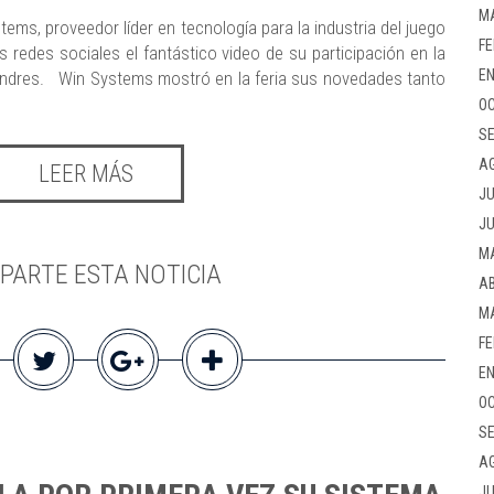
M
ems, proveedor líder en tecnología para la industria del juego
FE
s redes sociales el fantástico video de su participación en la
EN
Londres. Win Systems mostró en la feria sus novedades tanto
OC
SE
A
LEER MÁS
JU
JU
M
PARTE ESTA NOTICIA
AB
M
FE
EN
OC
SE
A
JU