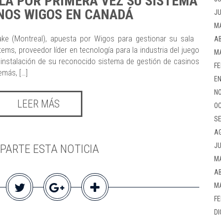
LA POR PRIMERA VEZ SU SISTEMA
INOS WIGOS EN CANADÁ
JU
M
ake (Montreal), apuesta por Wigos para gestionar su sala
AB
ms, proveedor líder en tecnología para la industria del juego
M
a instalación de su reconocido sistema de gestión de casinos
FE
emás, […]
EN
NO
LEER MÁS
OC
SE
A
JU
PARTE ESTA NOTICIA
M
AB
M
FE
DI