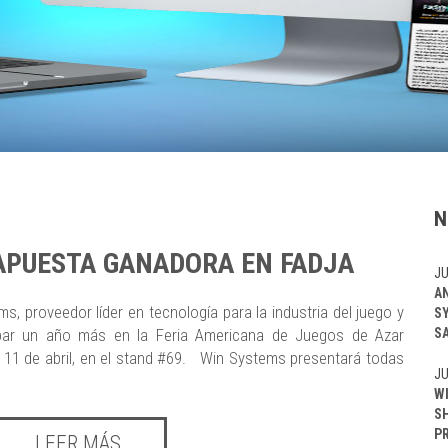
N
APUESTA GANADORA EN FADJA
JU
A
s, proveedor líder en tecnología para la industria del juego y
S
S
icipar un año más en la Feria Americana de Juegos de Azar
 11 de abril, en el stand #69. Win Systems presentará todas
JU
W
S
P
LEER MÁS