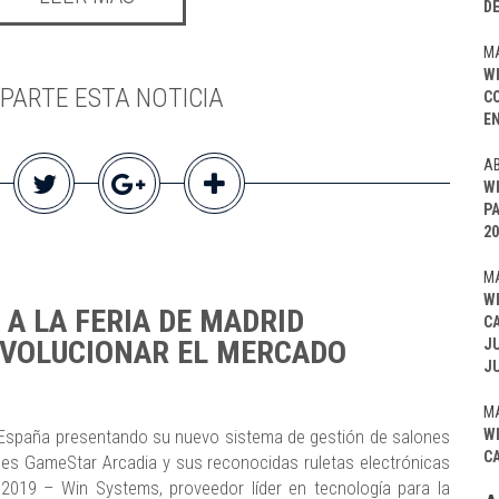
D
MA
W
PARTE ESTA NOTICIA
C
EN
AB
W
P
20
MA
W
A LA FERIA DE MADRID
C
EVOLUCIONAR EL MERCADO
J
J
MA
W
 España presentando su nuevo sistema de gestión de salones
C
nes GameStar Arcadia y sus reconocidas ruletas electrónicas
019 – Win Systems, proveedor líder en tecnología para la