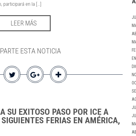
A
, participará en la […]
JU
LEER MÁS
M
AB
M
PARTE ESTA NOTICIA
FE
EN
DI
NO
OC
SE
A
JU
 SU EXITOSO PASO POR ICE A
JU
 SIGUIENTES FERIAS EN AMÉRICA,
M
AB