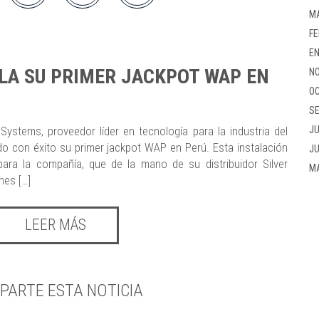
M
FE
EN
LA SU PRIMER JACKPOT WAP EN
NO
OC
SE
JU
ystems, proveedor líder en tecnología para la industria del
ado con éxito su primer jackpot WAP en Perú. Esta instalación
JU
ara la compañía, que de la mano de su distribuidor Silver
M
nes […]
LEER MÁS
PARTE ESTA NOTICIA