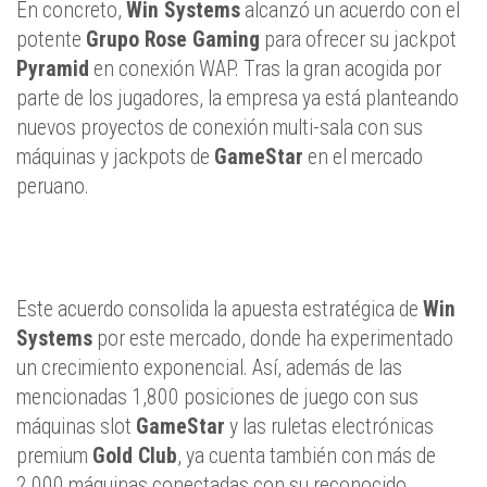
En concreto,
Win Systems
alcanzó un acuerdo con el
potente
Grupo Rose Gaming
para ofrecer su jackpot
Pyramid
en conexión WAP. Tras la gran acogida por
parte de los jugadores, la empresa ya está planteando
nuevos proyectos de conexión multi-sala con sus
máquinas y jackpots de
GameStar
en el mercado
peruano.
Este acuerdo consolida la apuesta estratégica de
Win
Systems
por este mercado, donde ha experimentado
un crecimiento exponencial. Así, además de las
mencionadas 1,800 posiciones de juego con sus
máquinas slot
GameStar
y las ruletas electrónicas
premium
Gold Club
, ya cuenta también con más de
2,000 máquinas conectadas con su reconocido