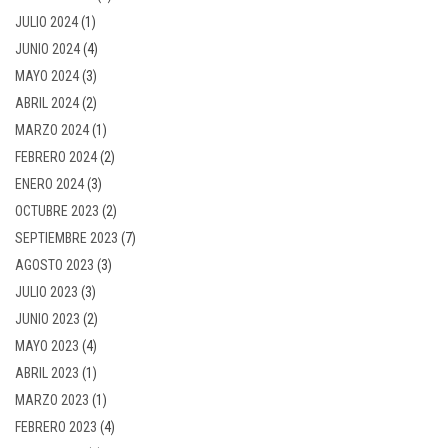
JULIO 2024
(1)
JUNIO 2024
(4)
MAYO 2024
(3)
ABRIL 2024
(2)
MARZO 2024
(1)
FEBRERO 2024
(2)
ENERO 2024
(3)
OCTUBRE 2023
(2)
SEPTIEMBRE 2023
(7)
AGOSTO 2023
(3)
JULIO 2023
(3)
JUNIO 2023
(2)
MAYO 2023
(4)
ABRIL 2023
(1)
MARZO 2023
(1)
FEBRERO 2023
(4)