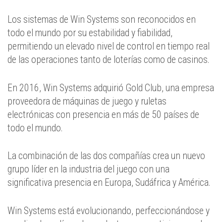
Los sistemas de Win Systems son reconocidos en
todo el mundo por su estabilidad y fiabilidad,
permitiendo un elevado nivel de control en tiempo real
de las operaciones tanto de loterías como de casinos.
En 2016, Win Systems adquirió Gold Club, una empresa
proveedora de máquinas de juego y ruletas
electrónicas con presencia en más de 50 países de
todo el mundo.
La combinación de las dos compañías crea un nuevo
grupo líder en la industria del juego con una
significativa presencia en Europa, Sudáfrica y América.
Win Systems está evolucionando, perfeccionándose y