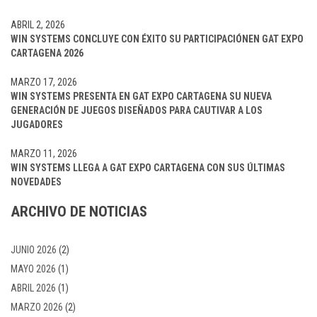
ABRIL 2, 2026
WIN SYSTEMS CONCLUYE CON ÉXITO SU PARTICIPACIÓNEN GAT EXPO
CARTAGENA 2026
MARZO 17, 2026
WIN SYSTEMS PRESENTA EN GAT EXPO CARTAGENA SU NUEVA
GENERACIÓN DE JUEGOS DISEÑADOS PARA CAUTIVAR A LOS
JUGADORES
MARZO 11, 2026
WIN SYSTEMS LLEGA A GAT EXPO CARTAGENA CON SUS ÚLTIMAS
NOVEDADES
ARCHIVO DE NOTICIAS
JUNIO 2026
(2)
MAYO 2026
(1)
ABRIL 2026
(1)
MARZO 2026
(2)