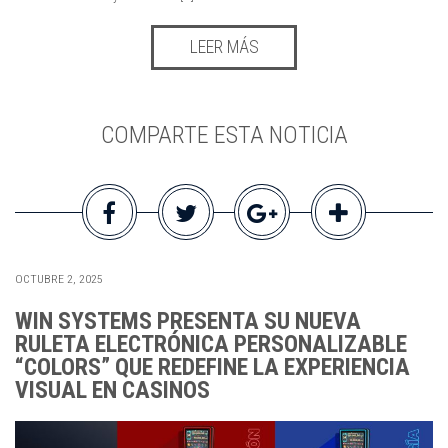
LEER MÁS
COMPARTE ESTA NOTICIA
OCTUBRE 2, 2025
WIN SYSTEMS PRESENTA SU NUEVA
RULETA ELECTRÓNICA PERSONALIZABLE
“COLORS” QUE REDEFINE LA EXPERIENCIA
VISUAL EN CASINOS