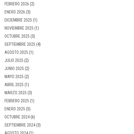
FEBRERO 2026
(2)
ENERO 2026
(3)
DICIEMBRE 2025
(1)
NOVIEMBRE 2025
(1)
OCTUBRE 2025
(3)
SEPTIEMBRE 2025
(4)
AGOSTO 2025
(1)
JULIO 2025
(2)
JUNIO 2025
(2)
MAYO 2025
(2)
ABRIL 2025
(1)
MARZO 2025
(3)
FEBRERO 2025
(1)
ENERO 2025
(5)
OCTUBRE 2024
(6)
SEPTIEMBRE 2024
(3)
AGOSTO 2024
(1)