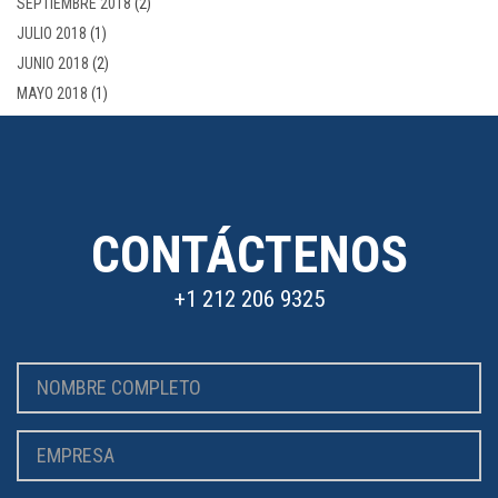
SEPTIEMBRE 2018
(2)
JULIO 2018
(1)
JUNIO 2018
(2)
MAYO 2018
(1)
CONTÁCTENOS
+1 212 206 9325