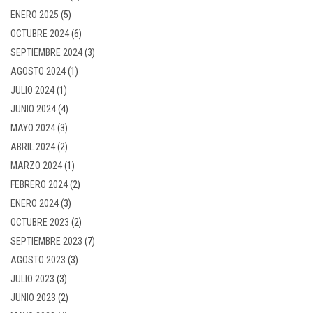
ENERO 2025
(5)
OCTUBRE 2024
(6)
SEPTIEMBRE 2024
(3)
AGOSTO 2024
(1)
JULIO 2024
(1)
JUNIO 2024
(4)
MAYO 2024
(3)
ABRIL 2024
(2)
MARZO 2024
(1)
FEBRERO 2024
(2)
ENERO 2024
(3)
OCTUBRE 2023
(2)
SEPTIEMBRE 2023
(7)
AGOSTO 2023
(3)
JULIO 2023
(3)
JUNIO 2023
(2)