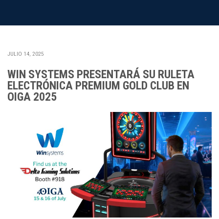
JULIO 14, 2025
WIN SYSTEMS PRESENTARÁ SU RULETA
ELECTRÓNICA PREMIUM GOLD CLUB EN
OIGA 2025