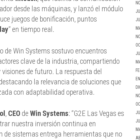
NO
gador desde las máquinas, y lanzó el módulo
JU
duce juegos de bonificación, puntos
JU
lay
” en tiempo real.
M
NO
OC
po de Win Systems sostuvo encuentros
JU
 actores clave de la industria, compartiendo
M
 visiones de futuro. La respuesta del
FE
EN
destacando la relevancia de soluciones que
DI
ada con adaptabilidad operativa.
NO
OC
ol
,
CEO
de
Win Systems
: “G2E Las Vegas es
JU
JU
trar nuestra inversión continua en
M
ón de sistemas entrega herramientas que no
AB