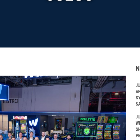
N
JU
A
S
S
JU
W
S
P