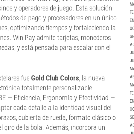
M
inos y operadores de juego. Esta solución
FE
 métodos de pago y procesadores en un único
EN
nes, optimizando tiempos y fortaleciendo la
OC
ones. Win Pay admite tarjetas, monederos
SE
A
nedas, y está pensada para escalar con el
JU
JU
M
stelares fue
Gold Club Colors
, la nueva
AB
M
ctrónica totalmente personalizable.
FE
 3E — Eficiencia, Ergonomía y Efectividad —
EN
ptar cada detalle a la identidad visual del
OC
razos, cubierta de rueda, formato clásico o
SE
A
el giro de la bola. Además, incorpora un
JU