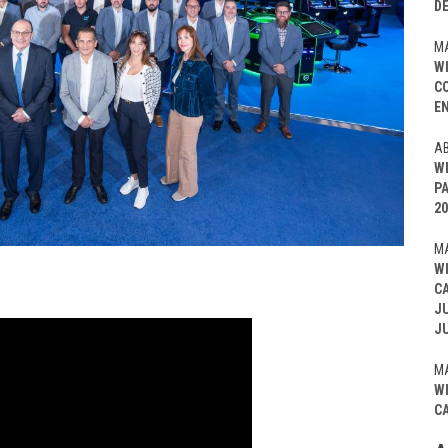
D
MA
W
C
EN
AB
W
P
20
MA
W
C
J
J
MA
W
C