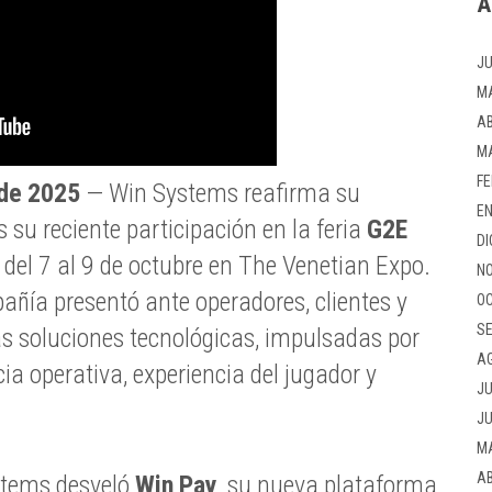
A
JU
M
AB
M
FE
 de 2025
— Win Systems reafirma su
EN
 su reciente participación en la feria
G2E
DI
 del 7 al 9 de octubre en The Venetian Expo.
NO
añía presentó ante operadores, clientes y
OC
SE
as soluciones tecnológicas, impulsadas por
A
ia operativa, experiencia del jugador y
JU
JU
M
AB
stems desveló
Win Pay
, su nueva plataforma