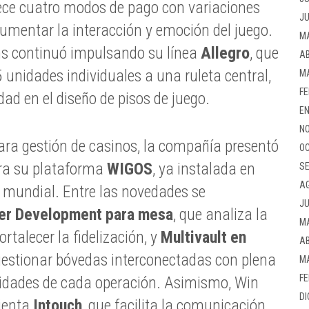
rece cuatro modos de pago con variaciones
JU
umentar la interacción y emoción del juego.
M
s continuó impulsando su línea
Allegro
, que
AB
unidades individuales a una ruleta central,
M
FE
dad en el diseño de pisos de juego.
EN
NO
ara gestión de casinos, la compañía presentó
OC
ra su plataforma
WIGOS
, ya instalada en
SE
A
 mundial. Entre las novedades se
JU
er Development para mesa
, que analiza la
M
ortalecer la fidelización, y
Multivault en
AB
gestionar bóvedas interconectadas con plena
M
FE
esidades de cada operación. Asimismo, Win
DI
ienta
Intouch
, que facilita la comunicación