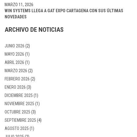
MARZO 11, 2026
WIN SYSTEMS LLEGA A GAT EXPO CARTAGENA CON SUS ÚLTIMAS
NOVEDADES
ARCHIVO DE NOTICIAS
JUNIO 2026
(2)
MAYO 2026
(1)
ABRIL 2026
(1)
MARZO 2026
(2)
FEBRERO 2026
(2)
ENERO 2026
(3)
DICIEMBRE 2025
(1)
NOVIEMBRE 2025
(1)
OCTUBRE 2025
(3)
SEPTIEMBRE 2025
(4)
AGOSTO 2025
(1)
JULIO 2025
(2)