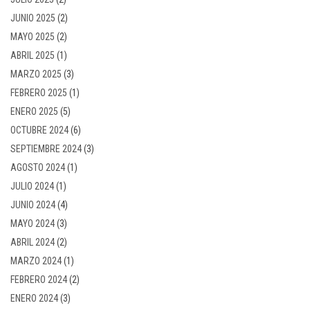
JUNIO 2025
(2)
MAYO 2025
(2)
ABRIL 2025
(1)
MARZO 2025
(3)
FEBRERO 2025
(1)
ENERO 2025
(5)
OCTUBRE 2024
(6)
SEPTIEMBRE 2024
(3)
AGOSTO 2024
(1)
JULIO 2024
(1)
JUNIO 2024
(4)
MAYO 2024
(3)
ABRIL 2024
(2)
MARZO 2024
(1)
FEBRERO 2024
(2)
ENERO 2024
(3)