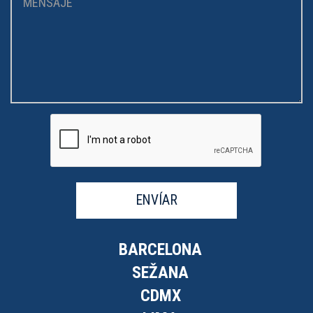
ENVÍAR
BARCELONA
SEŽANA
CDMX