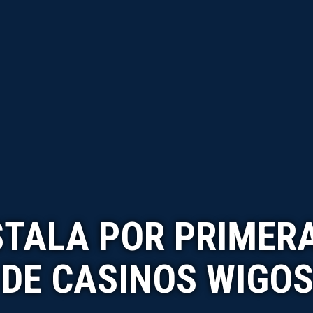
STALA POR PRIMERA
 DE CASINOS WIGO