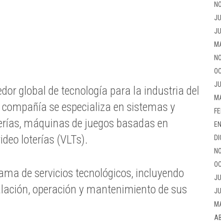
NO
JU
JU
M
NO
OC
JU
r global de tecnología para la industria del
M
a compañía se especializa en sistemas y
FE
terías, máquinas de juegos basadas en
EN
ideo loterías (VLTs).
DI
NO
OC
ma de servicios tecnológicos, incluyendo
JU
alación, operación y mantenimiento de sus
JU
M
AB