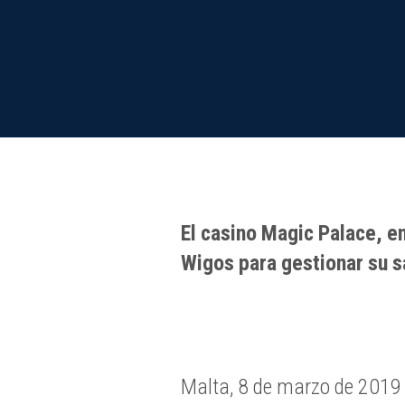
El casino Magic Palace, e
Wigos para gestionar su s
Malta, 8 de marzo de 2019