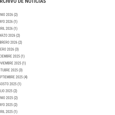
RCHIVO DE NOTICIAS
NIO 2026
(2)
AYO 2026
(1)
RIL 2026
(1)
ARZO 2026
(2)
BRERO 2026
(2)
ERO 2026
(3)
CIEMBRE 2025
(1)
VIEMBRE 2025
(1)
TUBRE 2025
(3)
PTIEMBRE 2025
(4)
GOSTO 2025
(1)
LIO 2025
(2)
NIO 2025
(2)
AYO 2025
(2)
RIL 2025
(1)