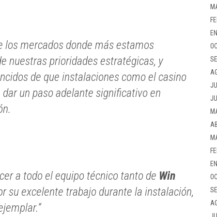
M
FE
EN
de los mercados donde más estamos
OC
e nuestras prioridades estratégicas, y
SE
A
cidos de que instalaciones como el casino
JU
dar un paso adelante significativo en
JU
ón.
M
AB
M
FE
EN
er a todo el equipo técnico tanto de
Win
OC
 su excelente trabajo durante la instalación,
SE
A
ejemplar.“
JU