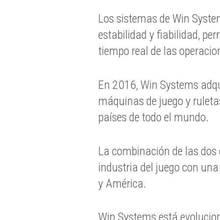
Los sistemas de Win Syste
estabilidad y fiabilidad, pe
tiempo real de las operacio
En 2016, Win Systems adqu
máquinas de juego y ruleta
países de todo el mundo.
La combinación de las dos 
industria del juego con una
y América.
Win Systems está evolucio