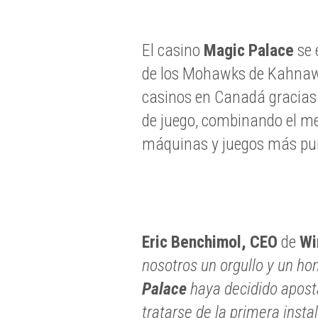
El casino
Magic Palace
se 
de los Mohawks de Kahnawá
casinos en Canadá gracias 
de juego, combinando el mej
máquinas y juegos más punt
Eric Benchimol,
CEO
de
Wi
nosotros un orgullo y un hon
Palace
haya decidido apost
tratarse de la primera inst