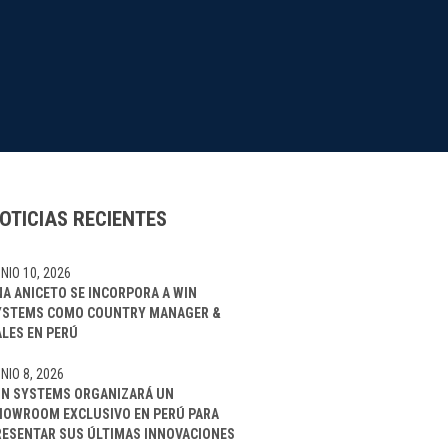
OTICIAS RECIENTES
NIO 10, 2026
NA ANICETO SE INCORPORA A WIN
YSTEMS COMO COUNTRY MANAGER &
ALES EN PERÚ
NIO 8, 2026
IN SYSTEMS ORGANIZARÁ UN
HOWROOM EXCLUSIVO EN PERÚ PARA
RESENTAR SUS ÚLTIMAS INNOVACIONES