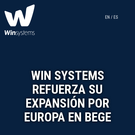
EN
ES
WIN SYSTEMS
REFUERZA SU
EXPANSIÓN POR
EUROPA EN BEGE