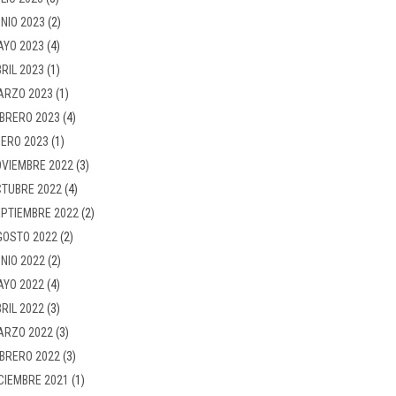
NIO 2023
(2)
AYO 2023
(4)
RIL 2023
(1)
ARZO 2023
(1)
BRERO 2023
(4)
ERO 2023
(1)
VIEMBRE 2022
(3)
TUBRE 2022
(4)
PTIEMBRE 2022
(2)
GOSTO 2022
(2)
NIO 2022
(2)
AYO 2022
(4)
RIL 2022
(3)
ARZO 2022
(3)
BRERO 2022
(3)
CIEMBRE 2021
(1)