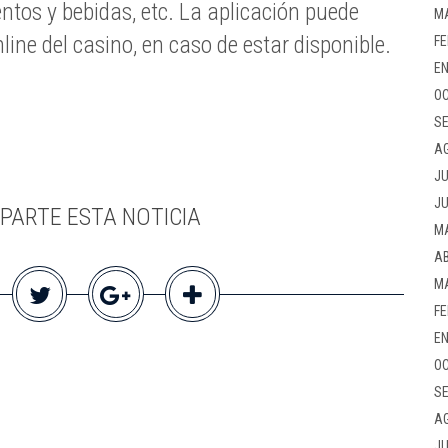
tos y bebidas, etc. La aplicación puede
M
nline del casino, en caso de estar disponible.
FE
EN
OC
SE
A
JU
JU
PARTE ESTA NOTICIA
M
AB
M
FE
EN
OC
SE
A
JU