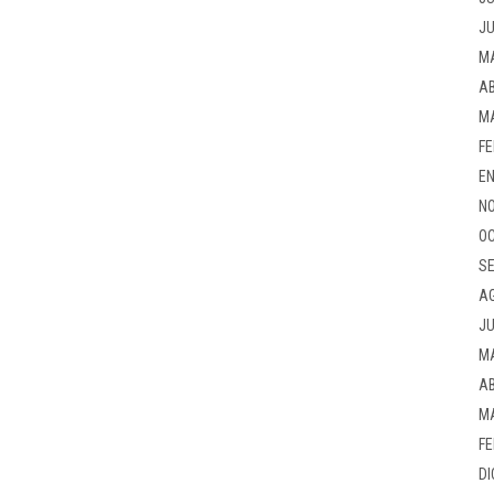
JU
M
AB
M
FE
EN
NO
OC
SE
A
JU
M
AB
M
FE
DI