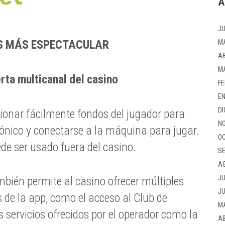
A
JU
S MÁS ESPECTACULAR
M
AB
M
erta multicanal del casino
FE
EN
DI
ionar fácilmente fondos del jugador para
NO
rónico y conectarse a la máquina para jugar.
OC
e ser usado fuera del casino.
SE
A
JU
bién permite al casino ofrecer múltiples
JU
s de la app, como el acceso al Club de
M
 servicios ofrecidos por el operador como la
AB