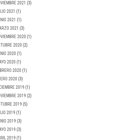
VIEMBRE 2021
(3)
LIO 2021
(1)
NIO 2021
(1)
ARZO 2021
(3)
VIEMBRE 2020
(1)
TUBRE 2020
(2)
NIO 2020
(1)
AYO 2020
(1)
BRERO 2020
(1)
ERO 2020
(3)
CIEMBRE 2019
(1)
VIEMBRE 2019
(2)
TUBRE 2019
(5)
LIO 2019
(1)
NIO 2019
(3)
AYO 2019
(3)
RIL 2019
(1)