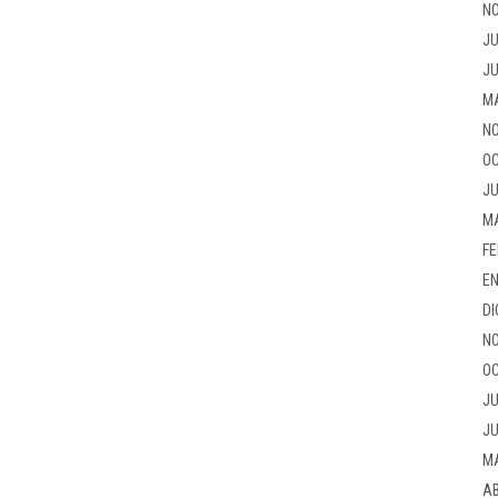
NO
JU
JU
M
NO
OC
JU
M
FE
EN
DI
NO
OC
JU
JU
M
AB