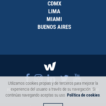
CDMX
LIMA
MIAMI
BUENOS AIRES
Utilizamos cookies propias y de terceros para mejorar la
experiencia del usuario a través de su navegación. Si
POLÍTICA DE PRIVACIDAD
NOTA LEGAL
CANAL DE DENUNCIAS
continúas navegando aceptas su uso.
Política de cookies
.