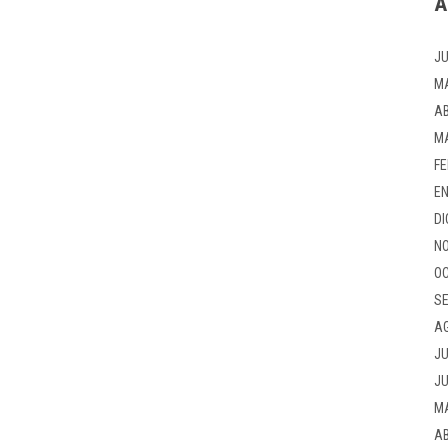
A
JU
M
AB
M
FE
EN
DI
NO
OC
SE
A
JU
JU
M
AB