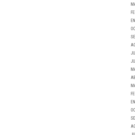
M
FE
EN
OC
SE
A
JU
JU
M
AB
M
FE
EN
OC
SE
A
JU