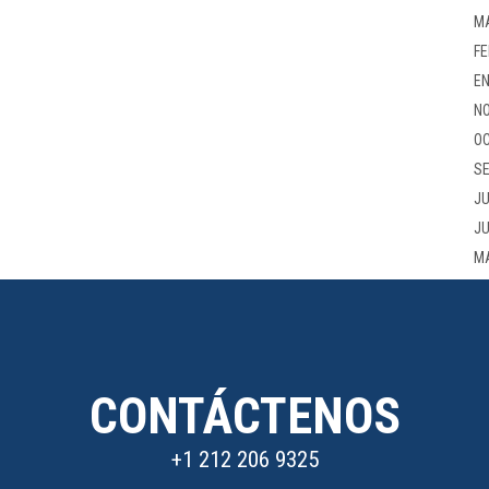
M
FE
EN
NO
OC
SE
JU
JU
M
CONTÁCTENOS
+1 212 206 9325