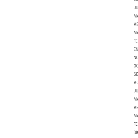
JU
M
AB
M
FE
EN
NO
OC
SE
A
JU
M
AB
M
FE
DI