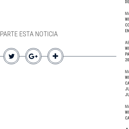
D
MA
W
C
EN
PARTE ESTA NOTICIA
AB
W
P
20
MA
W
C
J
J
MA
W
C