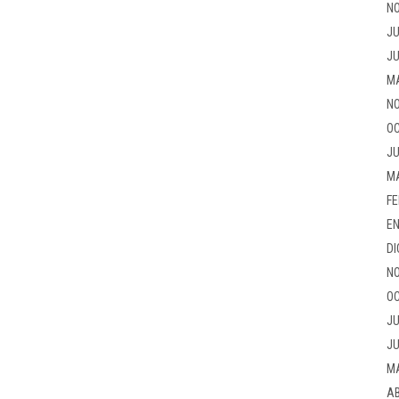
NO
JU
JU
M
NO
OC
JU
M
FE
EN
DI
NO
OC
JU
JU
M
AB