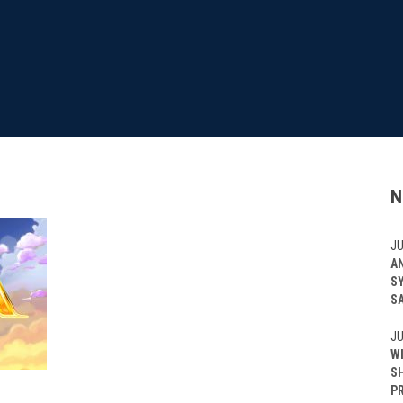
N
JU
A
S
S
JU
W
S
P