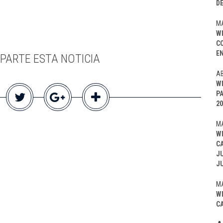
D
MA
W
C
EN
PARTE ESTA NOTICIA
AB
W
P
20
MA
W
C
J
J
MA
W
C