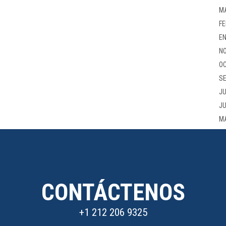
M
FE
EN
NO
OC
SE
JU
JU
M
CONTÁCTENOS
+1 212 206 9325