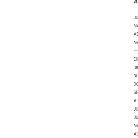
A
JU
M
AB
M
FE
EN
DI
NO
OC
SE
A
JU
JU
M
AB