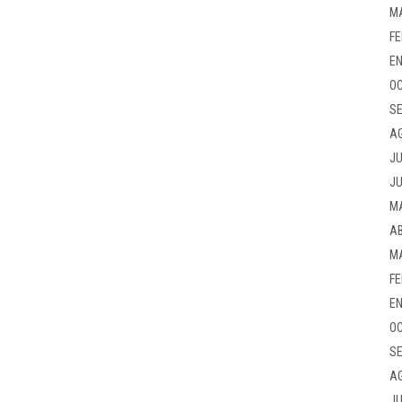
M
FE
EN
OC
SE
A
JU
JU
M
AB
M
FE
EN
OC
SE
A
JU