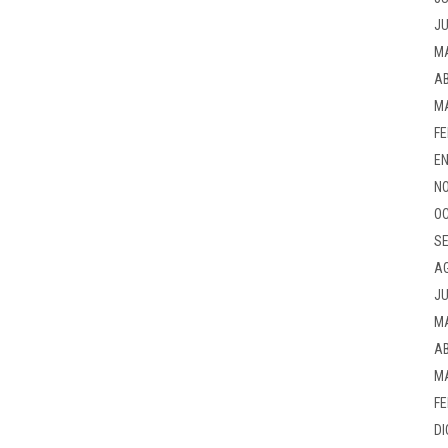
JU
M
AB
M
FE
EN
NO
OC
SE
A
JU
M
AB
M
FE
DI