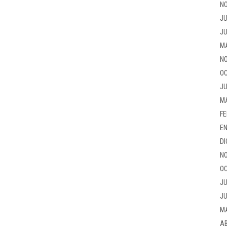
NO
JU
JU
M
NO
OC
JU
M
FE
EN
DI
NO
OC
JU
JU
M
AB