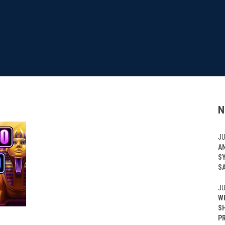
N
JU
A
S
S
JU
W
S
P