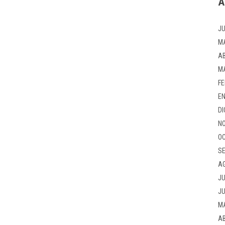
A
JU
M
AB
M
FE
EN
DI
NO
OC
SE
A
JU
JU
M
AB