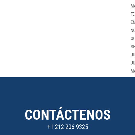
M
FE
EN
NO
OC
SE
JU
JU
M
CONTÁCTENOS
+1 212 206 9325