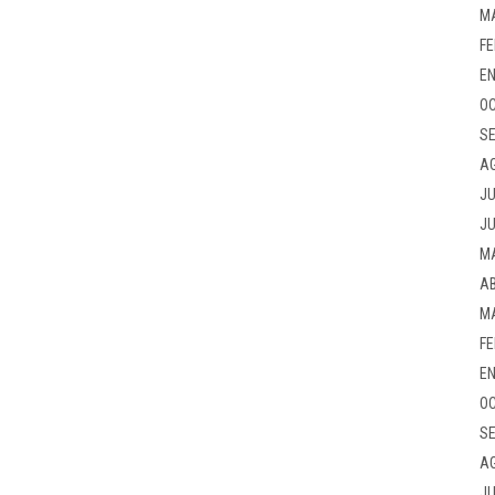
M
FE
EN
OC
SE
A
JU
JU
M
AB
M
FE
EN
OC
SE
A
JU