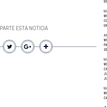
D
MA
W
C
EN
PARTE ESTA NOTICIA
AB
W
P
20
MA
W
C
J
J
MA
W
C