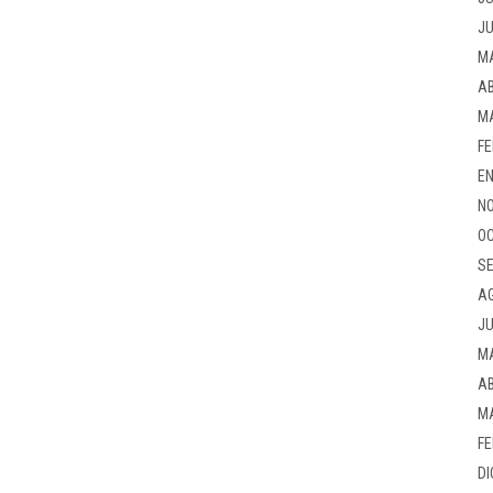
JU
M
AB
M
FE
EN
NO
OC
SE
A
JU
M
AB
M
FE
DI