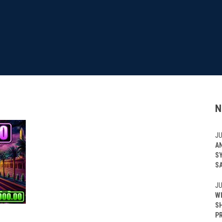
N
JU
A
S
S
JU
W
S
P