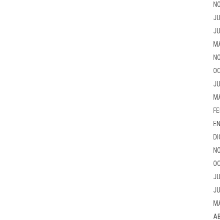
NO
JU
JU
M
NO
OC
JU
M
FE
EN
DI
NO
OC
JU
JU
M
AB