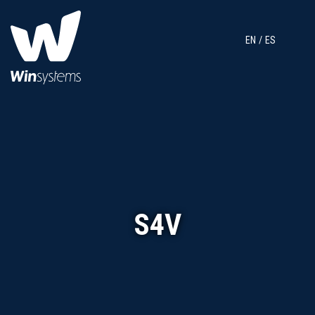
EN
ES
S4V