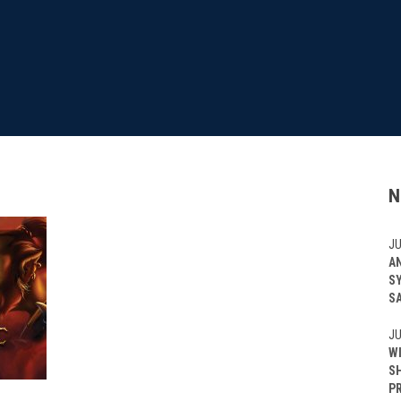
N
JU
A
S
S
JU
W
S
P