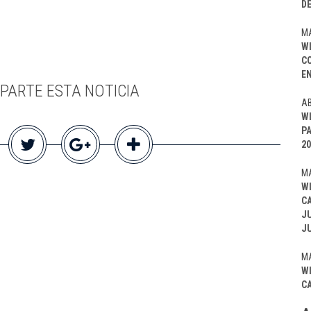
D
MA
W
C
EN
PARTE ESTA NOTICIA
AB
W
P
20
MA
W
C
J
J
MA
W
C