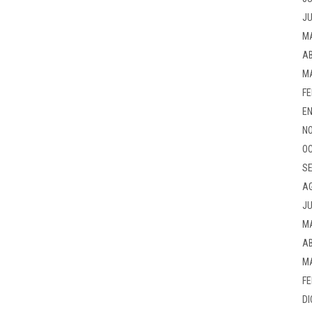
JU
M
AB
M
FE
EN
NO
OC
SE
A
JU
M
AB
M
FE
DI