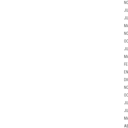
NO
JU
JU
M
NO
OC
JU
M
FE
EN
DI
NO
OC
JU
JU
M
AB