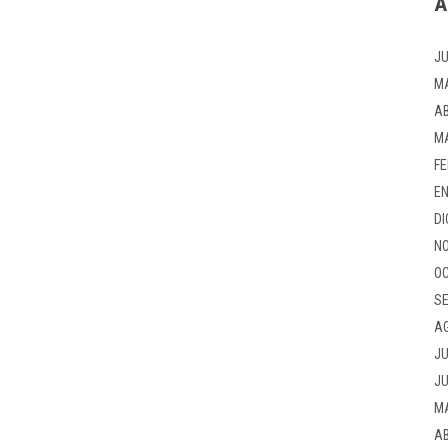
A
JU
M
AB
M
FE
EN
DI
NO
OC
SE
A
JU
JU
M
AB