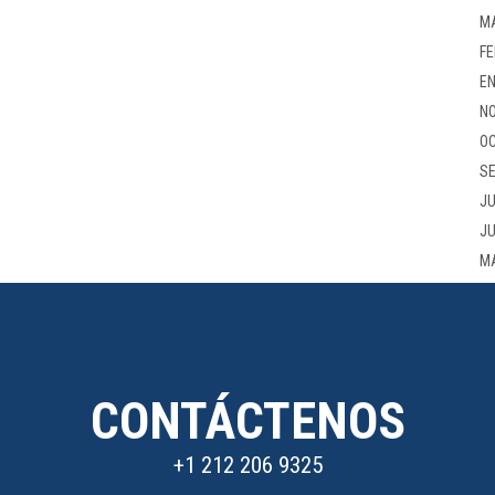
M
FE
EN
NO
OC
SE
JU
JU
M
CONTÁCTENOS
+1 212 206 9325