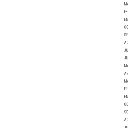
M
FE
EN
OC
SE
A
JU
JU
M
AB
M
FE
EN
OC
SE
A
JU