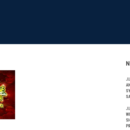
N
JU
A
S
S
JU
W
S
P