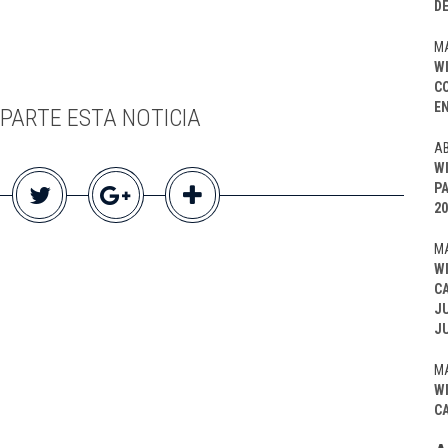
D
MA
W
C
EN
PARTE ESTA NOTICIA
AB
W
P
20
MA
W
C
J
J
MA
W
C