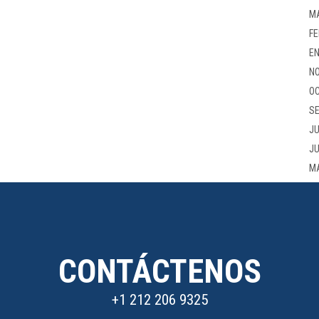
M
FE
EN
NO
OC
SE
JU
JU
M
CONTÁCTENOS
+1 212 206 9325