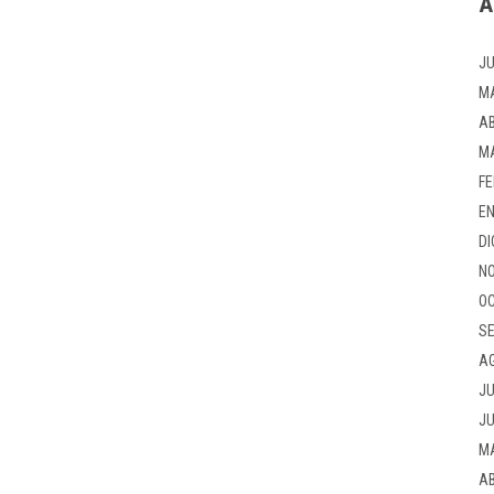
A
JU
M
AB
M
FE
EN
DI
NO
OC
SE
A
JU
JU
M
AB