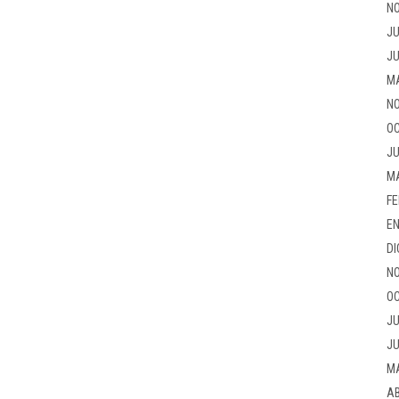
NO
JU
JU
M
NO
OC
JU
M
FE
EN
DI
NO
OC
JU
JU
M
AB