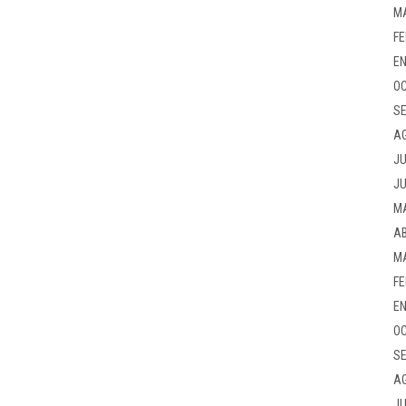
M
FE
EN
OC
SE
A
JU
JU
M
AB
M
FE
EN
OC
SE
A
JU