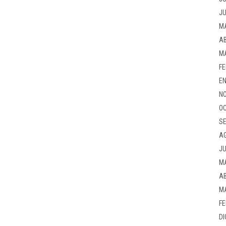
JU
M
AB
M
FE
EN
NO
OC
SE
A
JU
M
AB
M
FE
DI