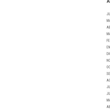
A
JU
M
AB
M
FE
EN
DI
NO
OC
SE
A
JU
JU
M
AB