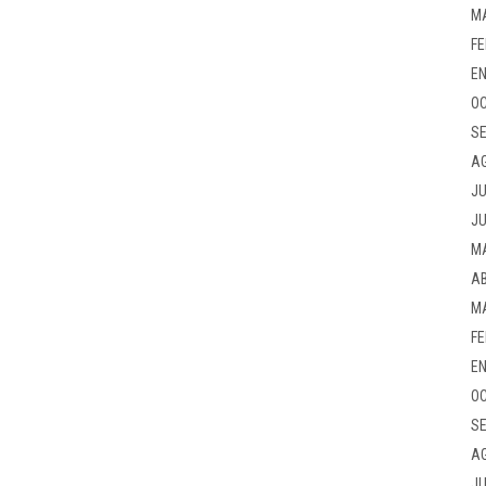
M
FE
EN
OC
SE
A
JU
JU
M
AB
M
FE
EN
OC
SE
A
JU