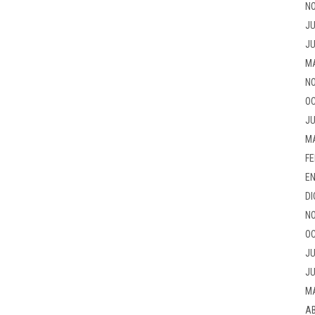
NO
JU
JU
M
NO
OC
JU
M
FE
EN
DI
NO
OC
JU
JU
M
AB