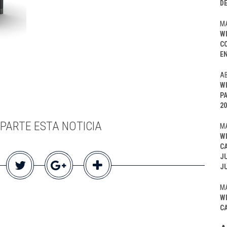
D
MA
W
C
EN
AB
W
P
20
PARTE ESTA NOTICIA
MA
W
C
J
J
MA
W
C