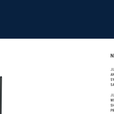
N
JU
A
S
S
JU
W
S
P