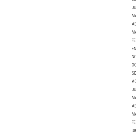
JU
M
AB
M
FE
EN
NO
OC
SE
A
JU
M
AB
M
FE
DI