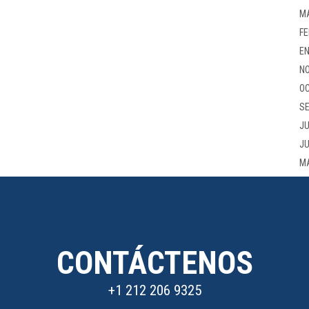
M
FE
EN
NO
OC
SE
JU
JU
M
CONTÁCTENOS
+1 212 206 9325