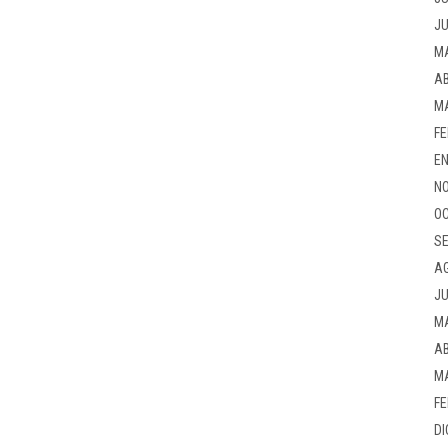
JU
M
AB
M
FE
EN
NO
OC
SE
A
JU
M
AB
M
FE
DI