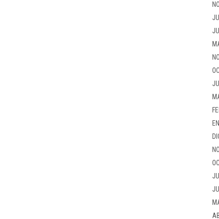
NO
JU
JU
M
NO
OC
JU
M
FE
EN
DI
NO
OC
JU
JU
M
AB