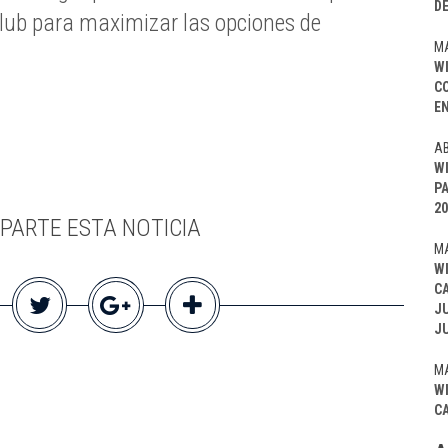
D
Club para maximizar las opciones de
MA
W
C
EN
AB
W
P
20
PARTE ESTA NOTICIA
MA
W
C
J
J
MA
W
C