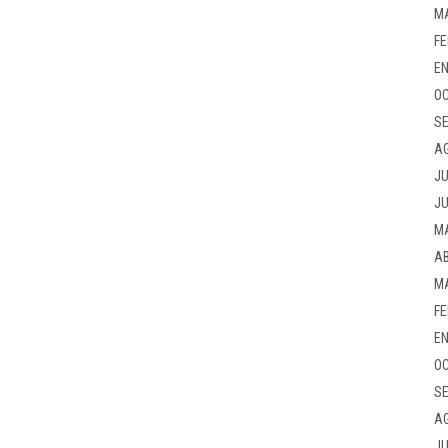
M
FE
EN
OC
SE
A
JU
JU
M
AB
M
FE
EN
OC
SE
A
JU