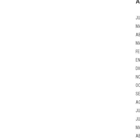
A
JU
M
AB
M
FE
EN
DI
NO
OC
SE
A
JU
JU
M
AB