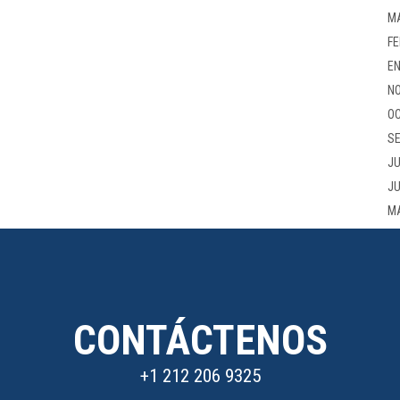
M
FE
EN
NO
OC
SE
JU
JU
M
CONTÁCTENOS
+1 212 206 9325