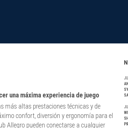
N
JU
A
S
cer una máxima experiencia de juego
S
as más altas prestaciones técnicas y de
JU
W
ximo confort, diversión y ergonomía para el
S
ub Allegro pueden conectarse a cualquier
P