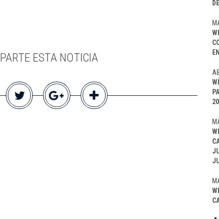
D
MA
W
C
EN
PARTE ESTA NOTICIA
AB
W
P
20
MA
W
C
J
J
MA
W
C