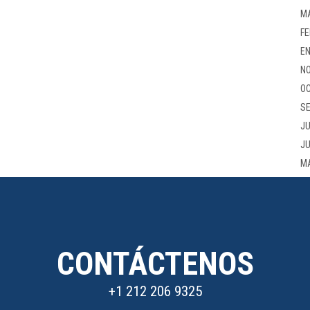
M
FE
EN
NO
OC
SE
JU
JU
M
CONTÁCTENOS
+1 212 206 9325