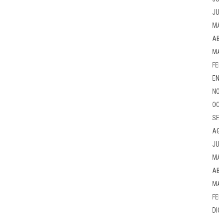
JU
M
AB
M
FE
EN
NO
OC
SE
A
JU
M
AB
M
FE
DI