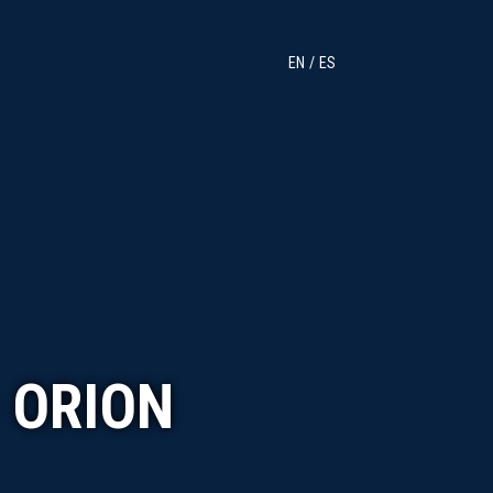
EN
ES
 ORION