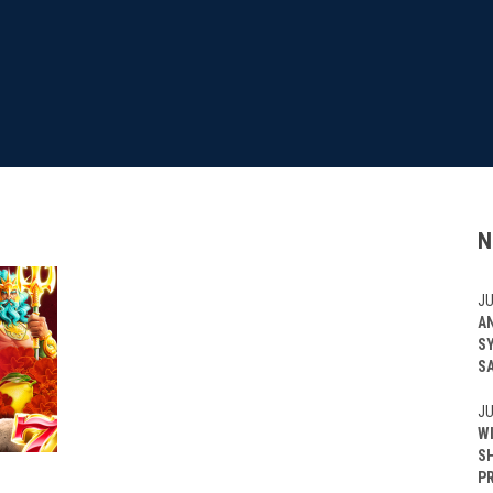
N
JU
A
S
S
JU
W
S
P