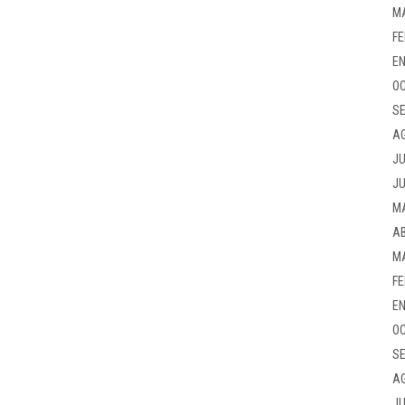
M
FE
EN
OC
SE
A
JU
JU
M
AB
M
FE
EN
OC
SE
A
JU