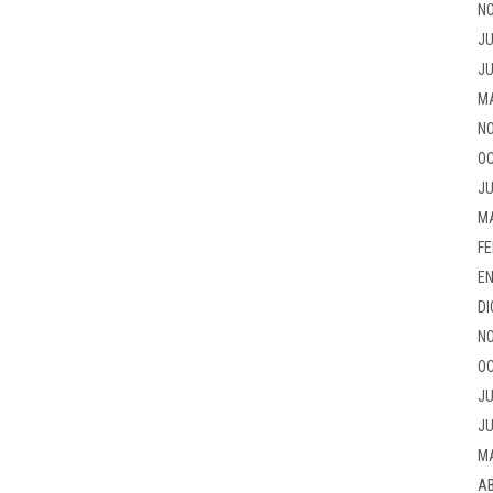
NO
JU
JU
M
NO
OC
JU
M
FE
EN
DI
NO
OC
JU
JU
M
AB