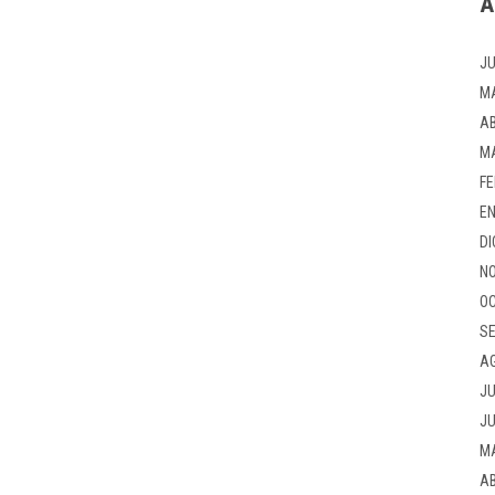
A
JU
M
AB
M
FE
EN
DI
NO
OC
SE
A
JU
JU
M
AB