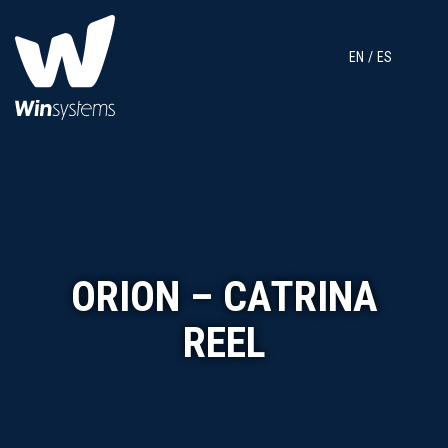
EN
ES
ORION – CATRINA
REEL