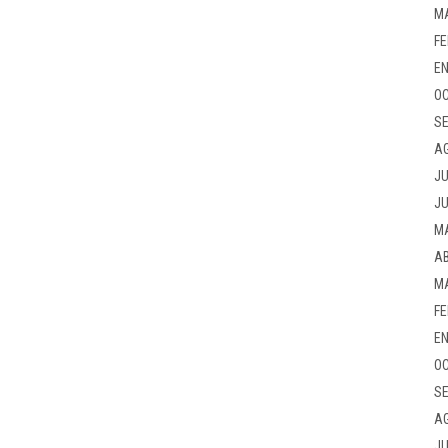
M
FE
EN
OC
SE
A
JU
JU
M
AB
M
FE
EN
OC
SE
A
JU