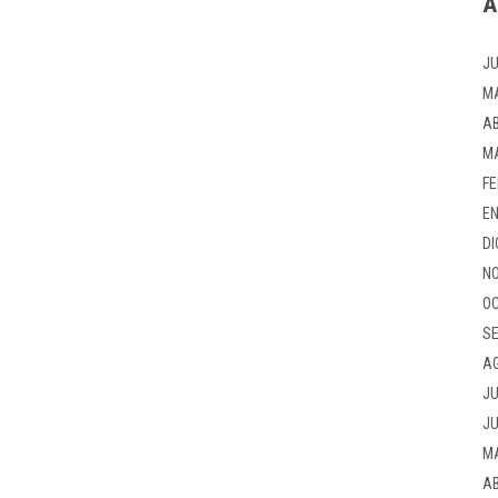
A
JU
M
AB
M
FE
EN
DI
NO
OC
SE
A
JU
JU
M
AB