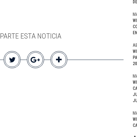
D
MA
W
C
EN
PARTE ESTA NOTICIA
AB
W
P
20
MA
W
C
J
J
MA
W
C