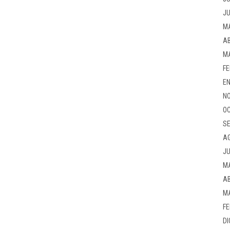
JU
M
AB
M
FE
EN
NO
OC
SE
A
JU
M
AB
M
FE
DI