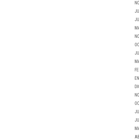
NO
JU
JU
M
NO
OC
JU
M
FE
EN
DI
NO
OC
JU
JU
M
AB