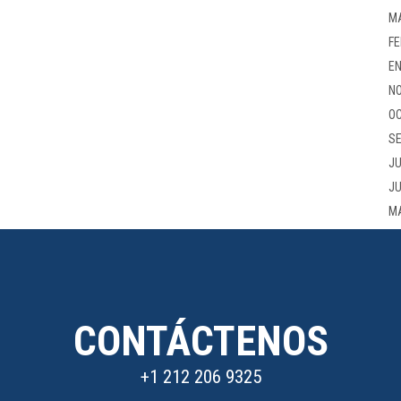
M
FE
EN
NO
OC
SE
JU
JU
M
CONTÁCTENOS
+1 212 206 9325