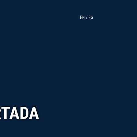
EN
ES
RTADA