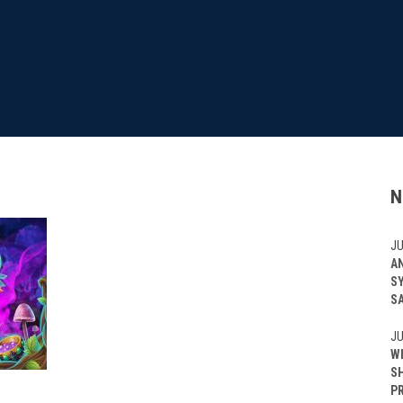
N
JU
A
S
S
JU
W
S
P