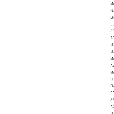
M
FE
EN
OC
SE
A
JU
JU
M
AB
M
FE
EN
OC
SE
A
JU