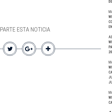
D
MA
W
C
EN
PARTE ESTA NOTICIA
AB
W
P
20
MA
W
C
J
J
MA
W
C