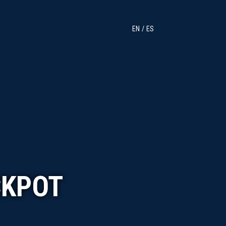
EN
ES
CKPOT