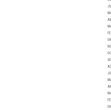
JU
M
AB
M
FE
EN
NO
OC
SE
A
JU
M
AB
M
FE
DI