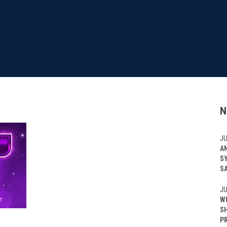
N
JU
A
S
S
JU
W
S
P