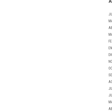
A
JU
M
AB
M
FE
EN
DI
NO
OC
SE
A
JU
JU
M
AB