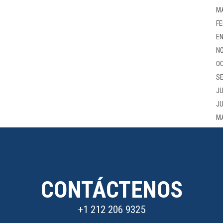
M
FE
EN
NO
OC
SE
JU
JU
M
CONTÁCTENOS
+1 212 206 9325