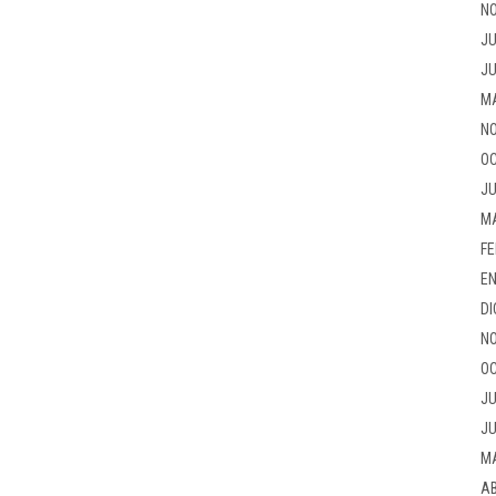
NO
JU
JU
M
NO
OC
JU
M
FE
EN
DI
NO
OC
JU
JU
M
AB