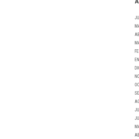
A
JU
M
AB
M
FE
EN
DI
NO
OC
SE
A
JU
JU
M
AB