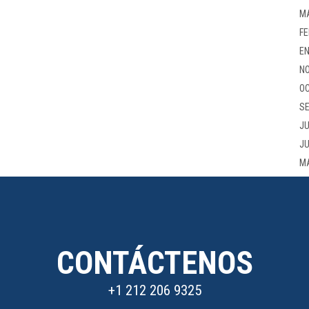
M
FE
EN
NO
OC
SE
JU
JU
M
CONTÁCTENOS
+1 212 206 9325