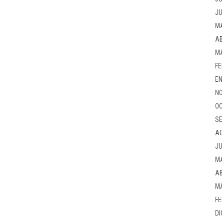
JU
M
AB
M
FE
EN
NO
OC
SE
A
JU
M
AB
M
FE
DI