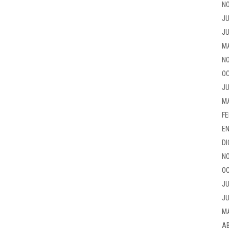
NO
JU
JU
M
NO
OC
JU
M
FE
EN
DI
NO
OC
JU
JU
M
AB