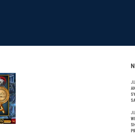
N
JU
A
S
S
JU
W
S
P