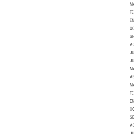
M
FE
EN
OC
SE
A
JU
JU
M
AB
M
FE
EN
OC
SE
A
JU