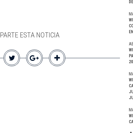
D
MA
W
C
EN
PARTE ESTA NOTICIA
AB
W
P
20
MA
W
C
J
J
MA
W
C