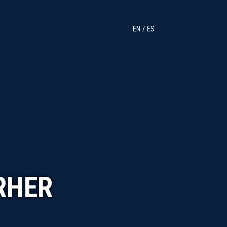
EN
ES
RHER