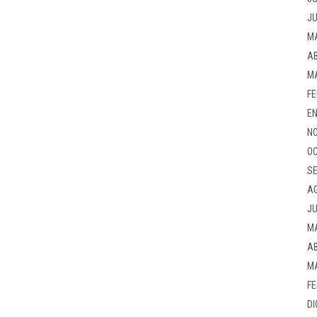
JU
M
AB
M
FE
EN
NO
OC
SE
A
JU
M
AB
M
FE
DI