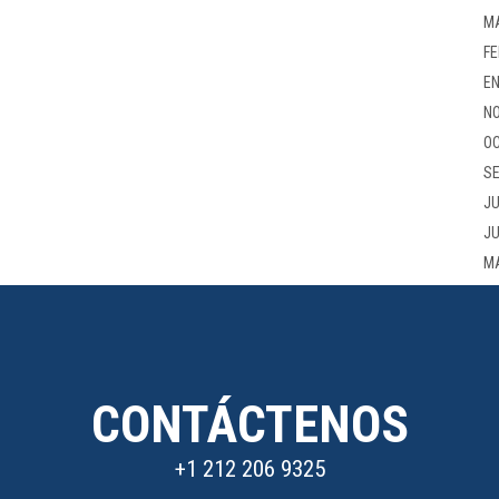
M
FE
EN
NO
OC
SE
JU
JU
M
CONTÁCTENOS
+1 212 206 9325