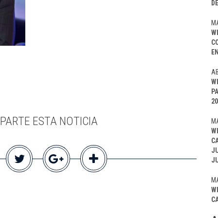
D
MA
W
C
EN
AB
W
P
20
PARTE ESTA NOTICIA
MA
W
C
J
J
MA
W
C