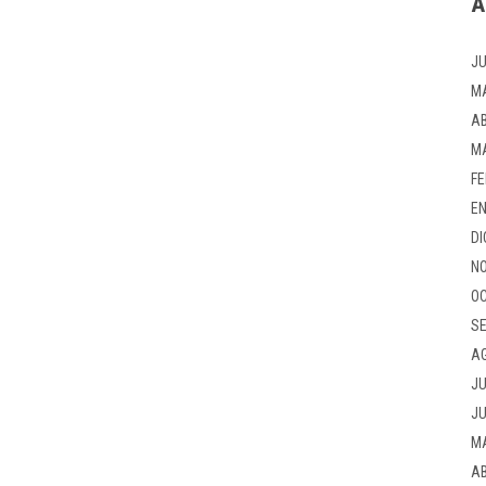
A
JU
M
AB
M
FE
EN
DI
NO
OC
SE
A
JU
JU
M
AB