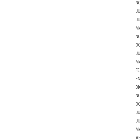
NO
JU
JU
M
NO
OC
JU
M
FE
EN
DI
NO
OC
JU
JU
M
AB