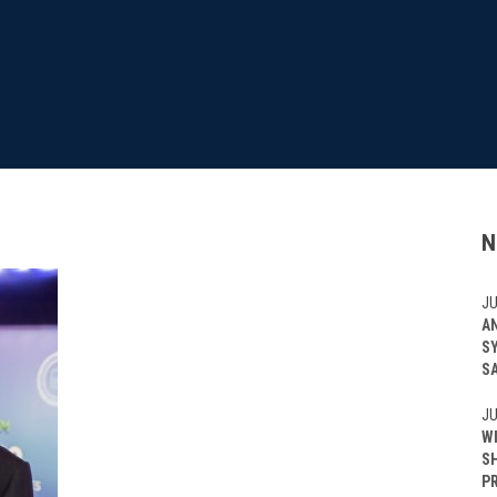
N
JU
A
S
S
JU
W
S
P