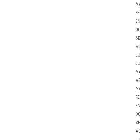
M
FE
EN
OC
SE
A
JU
JU
M
AB
M
FE
EN
OC
SE
A
JU