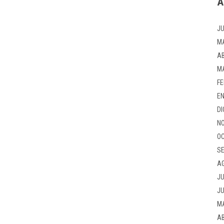
A
JU
M
AB
M
FE
EN
DI
NO
OC
SE
A
JU
JU
M
AB