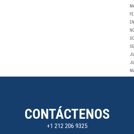
M
FE
EN
NO
OC
SE
JU
JU
M
CONTÁCTENOS
+1 212 206 9325