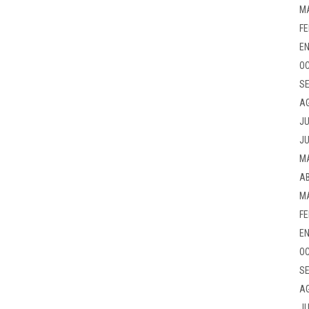
M
FE
EN
OC
SE
A
JU
JU
M
AB
M
FE
EN
OC
SE
A
JU