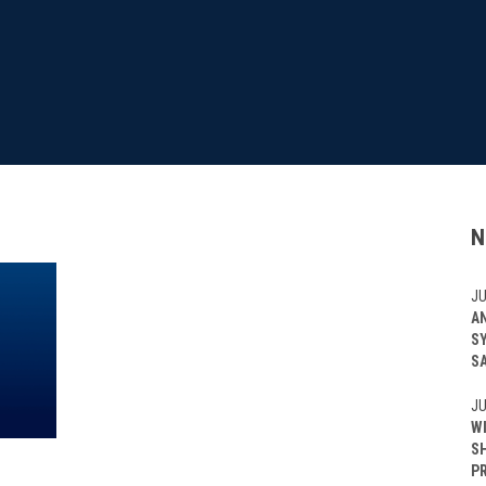
N
JU
A
S
S
JU
W
S
P