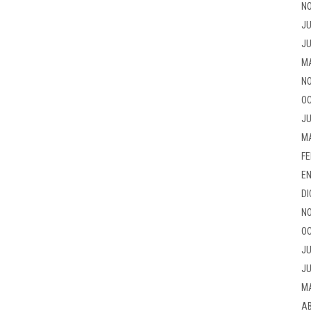
NO
JU
JU
M
NO
OC
JU
M
FE
EN
DI
NO
OC
JU
JU
M
AB