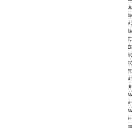
JU
M
AB
M
FE
EN
NO
OC
SE
A
JU
M
AB
M
FE
DI