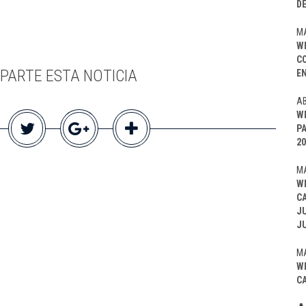
D
MA
W
C
PARTE ESTA NOTICIA
EN
AB
W
P
20
MA
W
C
J
J
MA
W
C