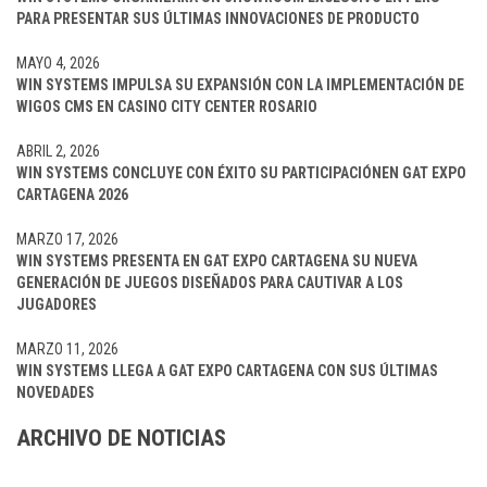
PARA PRESENTAR SUS ÚLTIMAS INNOVACIONES DE PRODUCTO
MAYO 4, 2026
WIN SYSTEMS IMPULSA SU EXPANSIÓN CON LA IMPLEMENTACIÓN DE
WIGOS CMS EN CASINO CITY CENTER ROSARIO
ABRIL 2, 2026
WIN SYSTEMS CONCLUYE CON ÉXITO SU PARTICIPACIÓNEN GAT EXPO
CARTAGENA 2026
MARZO 17, 2026
WIN SYSTEMS PRESENTA EN GAT EXPO CARTAGENA SU NUEVA
GENERACIÓN DE JUEGOS DISEÑADOS PARA CAUTIVAR A LOS
JUGADORES
MARZO 11, 2026
WIN SYSTEMS LLEGA A GAT EXPO CARTAGENA CON SUS ÚLTIMAS
NOVEDADES
ARCHIVO DE NOTICIAS