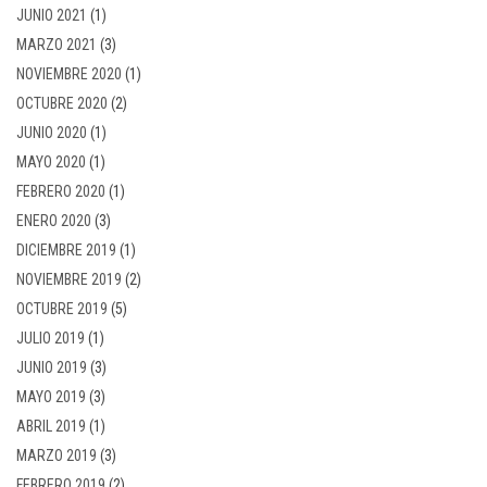
JUNIO 2021
(1)
MARZO 2021
(3)
NOVIEMBRE 2020
(1)
OCTUBRE 2020
(2)
JUNIO 2020
(1)
MAYO 2020
(1)
FEBRERO 2020
(1)
ENERO 2020
(3)
DICIEMBRE 2019
(1)
NOVIEMBRE 2019
(2)
OCTUBRE 2019
(5)
JULIO 2019
(1)
JUNIO 2019
(3)
MAYO 2019
(3)
ABRIL 2019
(1)
MARZO 2019
(3)
FEBRERO 2019
(2)