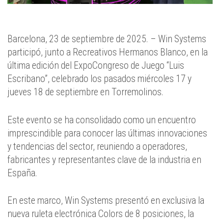
Barcelona, 23 de septiembre de 2025. – Win Systems
participó, junto a Recreativos Hermanos Blanco, en la
última edición del ExpoCongreso de Juego “Luis
Escribano”, celebrado los pasados miércoles 17 y
jueves 18 de septiembre en Torremolinos.
Este evento se ha consolidado como un encuentro
imprescindible para conocer las últimas innovaciones
y tendencias del sector, reuniendo a operadores,
fabricantes y representantes clave de la industria en
España.
En este marco, Win Systems presentó en exclusiva la
nueva ruleta electrónica Colors de 8 posiciones, la