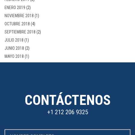
ENERO 2019
(2)
NOVIEMBRE 2018
(1)
OCTUBRE 2018
(4)
SEPTIEMBRE 2018
(2)
JULIO 2018
(1)
JUNIO 2018
(2)
MAYO 2018
(1)
CONTÁCTENOS
+1 212 206 9325