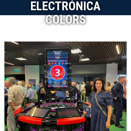
ELECTRÓNICA
COLORS