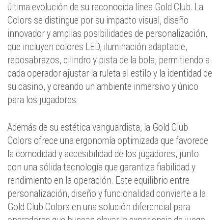
última evolución de su reconocida línea Gold Club. La
Colors se distingue por su impacto visual, diseño
innovador y amplias posibilidades de personalización,
que incluyen colores LED, iluminación adaptable,
reposabrazos, cilindro y pista de la bola, permitiendo a
cada operador ajustar la ruleta al estilo y la identidad de
su casino, y creando un ambiente inmersivo y único
para los jugadores.
Además de su estética vanguardista, la Gold Club
Colors ofrece una ergonomía optimizada que favorece
la comodidad y accesibilidad de los jugadores, junto
con una sólida tecnología que garantiza fiabilidad y
rendimiento en la operación. Este equilibrio entre
personalización, diseño y funcionalidad convierte a la
Gold Club Colors en una solución diferencial para