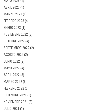
MAYO 2023
(4)
ABRIL 2023
(1)
MARZO 2023
(1)
FEBRERO 2023
(4)
ENERO 2023
(1)
NOVIEMBRE 2022
(3)
OCTUBRE 2022
(4)
SEPTIEMBRE 2022
(2)
AGOSTO 2022
(2)
JUNIO 2022
(2)
MAYO 2022
(4)
ABRIL 2022
(3)
MARZO 2022
(3)
FEBRERO 2022
(3)
DICIEMBRE 2021
(1)
NOVIEMBRE 2021
(3)
JULIO 2021
(1)