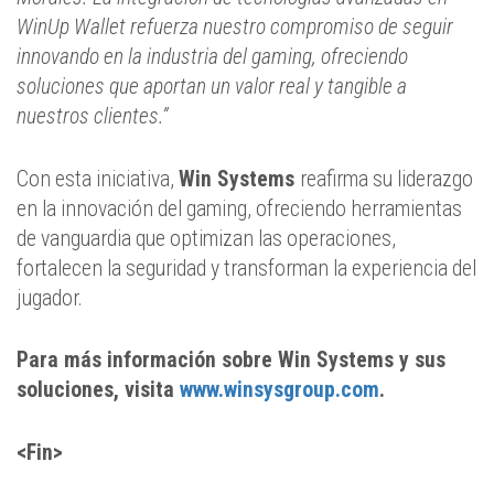
WinUp Wallet refuerza nuestro compromiso de seguir
innovando en la industria del gaming, ofreciendo
soluciones que aportan un valor real y tangible a
nuestros clientes.”
Con esta iniciativa,
Win Systems
reafirma su liderazgo
en la innovación del gaming, ofreciendo herramientas
de vanguardia que optimizan las operaciones,
fortalecen la seguridad y transforman la experiencia del
jugador.
Para más información sobre Win Systems y sus
soluciones, visita
www.winsysgroup.com
.
<Fin>