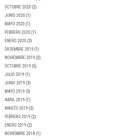
OCTUBRE 2020
(2)
JUNIO 2020
(1)
MAYO 2020
(1)
FEBRERO 2020
(1)
ENERO 2020
(3)
DICIEMBRE 2019
(1)
NOVIEMBRE 2019
(2)
OCTUBRE 2019
(5)
JULIO 2019
(1)
JUNIO 2019
(3)
MAYO 2019
(3)
ABRIL 2019
(1)
MARZO 2019
(3)
FEBRERO 2019
(2)
ENERO 2019
(2)
NOVIEMBRE 2018
(1)