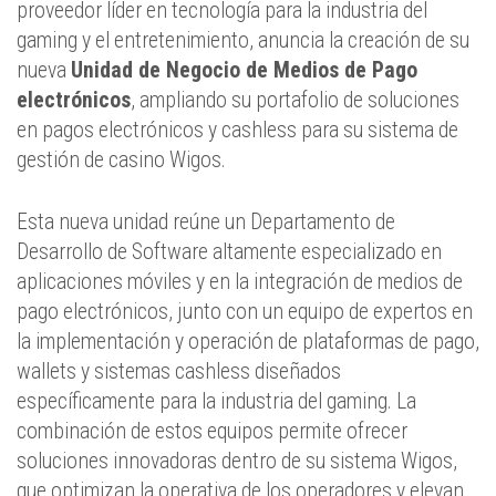
proveedor líder en tecnología para la industria del
gaming y el entretenimiento, anuncia la creación de su
nueva
Unidad de Negocio de Medios de Pago
electrónicos
, ampliando su portafolio de soluciones
en pagos electrónicos y cashless para su sistema de
gestión de casino Wigos.
Esta nueva unidad reúne un Departamento de
Desarrollo de Software altamente especializado en
aplicaciones móviles y en la integración de medios de
pago electrónicos, junto con un equipo de expertos en
la implementación y operación de plataformas de pago,
wallets y sistemas cashless diseñados
específicamente para la industria del gaming. La
combinación de estos equipos permite ofrecer
soluciones innovadoras dentro de su sistema Wigos,
que optimizan la operativa de los operadores y elevan