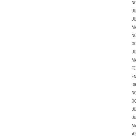
NO
JU
JU
M
NO
OC
JU
M
FE
EN
DI
NO
OC
JU
JU
M
AB