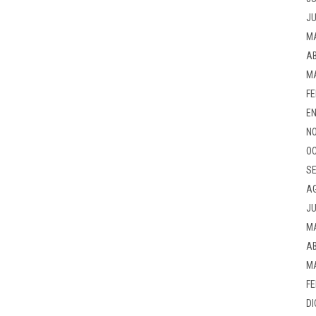
JU
M
AB
M
FE
EN
NO
OC
SE
A
JU
M
AB
M
FE
DI