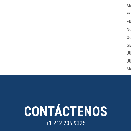
M
FE
EN
NO
OC
SE
JU
JU
M
CONTÁCTENOS
+1 212 206 9325