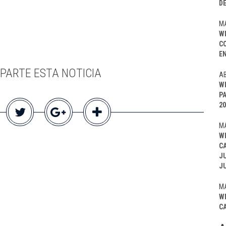
D
MA
W
C
EN
PARTE ESTA NOTICIA
AB
W
P
20
MA
W
C
J
J
MA
W
C