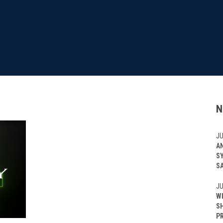
N
JU
A
S
S
JU
W
S
P