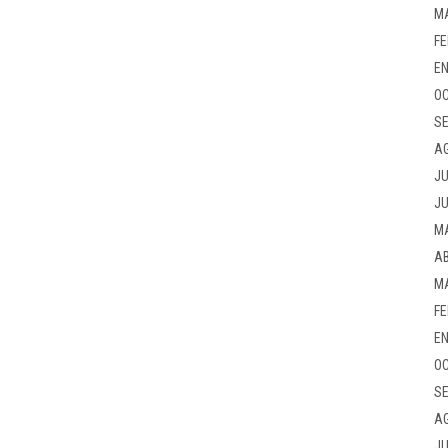
M
FE
EN
OC
SE
A
JU
JU
M
AB
M
FE
EN
OC
SE
A
JU