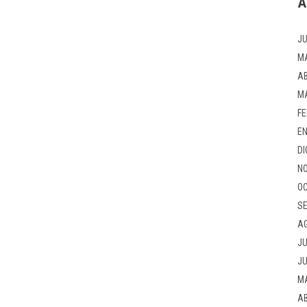
A
JU
M
AB
M
FE
EN
DI
NO
OC
SE
A
JU
JU
M
AB