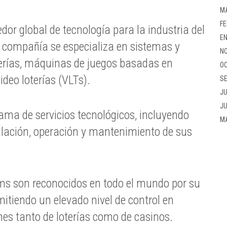
M
FE
r global de tecnología para la industria del
EN
a compañía se especializa en sistemas y
NO
terías, máquinas de juegos basadas en
OC
ideo loterías (VLTs).
SE
JU
JU
ma de servicios tecnológicos, incluyendo
M
alación, operación y mantenimiento de sus
ms son reconocidos en todo el mundo por su
rmitiendo un elevado nivel de control en
nes tanto de loterías como de casinos.