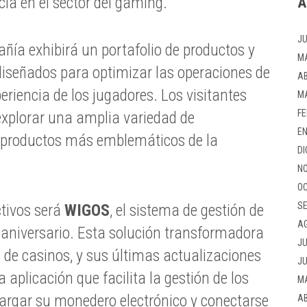
ia en el sector del gaming.
A
JU
añía exhibirá un portafolio de productos y
M
diseñados para optimizar las operaciones de
AB
eriencia de los jugadores. Los visitantes
M
FE
explorar una amplia variedad de
EN
s productos más emblemáticos de la
DI
NO
OC
SE
ctivos será
WIGOS
, el sistema de gestión de
A
 aniversario. Esta solución transformadora
JU
 de casinos, y sus últimas actualizaciones
JU
a aplicación que facilita la gestión de los
M
cargar su monedero electrónico y conectarse
AB