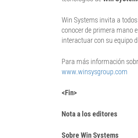
Win Systems invita a todos 
conocer de primera mano es
interactuar con su equipo d
Para más información sobre
www.winsysgroup.com
<Fin>
Nota a los editores
Sobre Win Systems