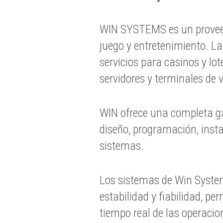
WIN SYSTEMS es un proveedo
juego y entretenimiento. L
servicios para casinos y lo
servidores y terminales de v
WIN ofrece una completa ga
diseño, programación, inst
sistemas.
Los sistemas de Win Syste
estabilidad y fiabilidad, pe
tiempo real de las operacio