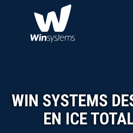
WIN SYSTEMS DE
EN ICE TOTA