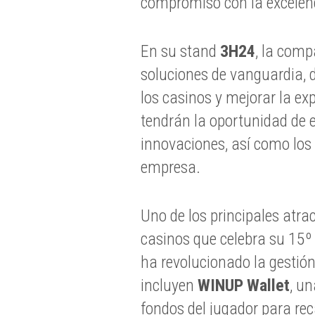
compromiso con la excelenc
En su stand
3H24
, la comp
soluciones de vanguardia, 
los casinos y mejorar la exp
tendrán la oportunidad de 
innovaciones, así como lo
empresa.
Uno de los principales atra
casinos que celebra su 15º
ha revolucionado la gestión
incluyen
WINUP Wallet
, un
fondos del jugador para re