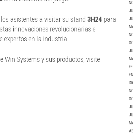
NO
JU
los asistentes a visitar su stand
3H24
para
JU
M
tas innovaciones revolucionarias e
NO
e expertos en la industria.
OC
JU
 Win Systems y sus productos, visite
M
FE
EN
DI
NO
OC
JU
JU
M
AB