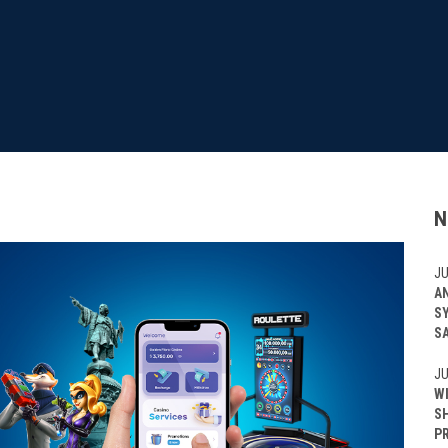
N
JU
A
S
S
JU
W
S
P