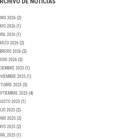
RCHIVO DE NOTICIAS
NIO 2026
(2)
AYO 2026
(1)
RIL 2026
(1)
ARZO 2026
(2)
BRERO 2026
(2)
ERO 2026
(3)
CIEMBRE 2025
(1)
VIEMBRE 2025
(1)
TUBRE 2025
(3)
PTIEMBRE 2025
(4)
GOSTO 2025
(1)
LIO 2025
(2)
NIO 2025
(2)
AYO 2025
(2)
RIL 2025
(1)