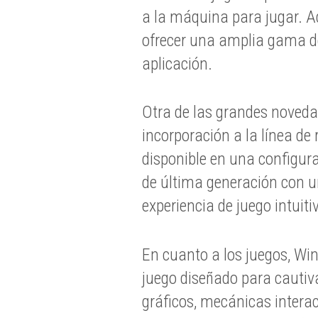
a la máquina para jugar. 
ofrecer una amplia gama de
aplicación.
Otra de las grandes noved
incorporación a la línea de 
disponible en una configur
de última generación con u
experiencia de juego intuiti
En cuanto a los juegos, W
juego diseñado para cautiv
gráficos, mecánicas interac