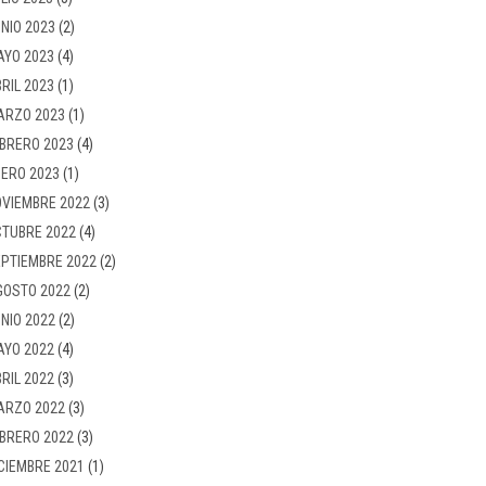
NIO 2023
(2)
AYO 2023
(4)
RIL 2023
(1)
ARZO 2023
(1)
BRERO 2023
(4)
ERO 2023
(1)
VIEMBRE 2022
(3)
TUBRE 2022
(4)
PTIEMBRE 2022
(2)
GOSTO 2022
(2)
NIO 2022
(2)
AYO 2022
(4)
RIL 2022
(3)
ARZO 2022
(3)
BRERO 2022
(3)
CIEMBRE 2021
(1)