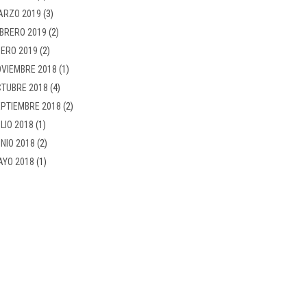
ARZO 2019
(3)
BRERO 2019
(2)
ERO 2019
(2)
VIEMBRE 2018
(1)
TUBRE 2018
(4)
PTIEMBRE 2018
(2)
LIO 2018
(1)
NIO 2018
(2)
AYO 2018
(1)