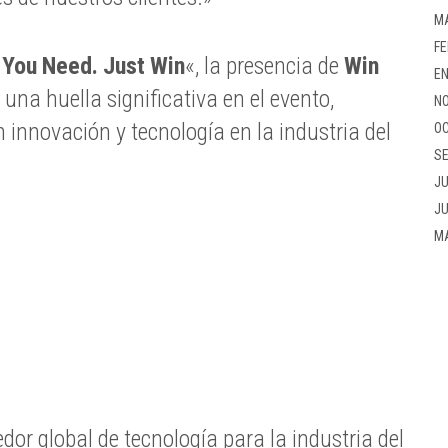
M
FE
 You Need.
Just Win
«, la presencia de
Win
EN
na huella significativa en el evento,
NO
 innovación y tecnología en la industria del
OC
SE
JU
JU
M
r global de tecnología para la industria del