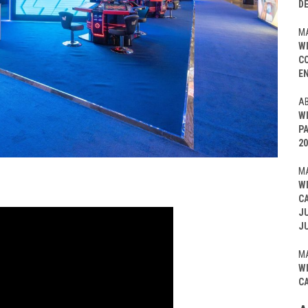
D
MA
W
C
EN
AB
W
P
20
MA
W
C
J
J
MA
W
C