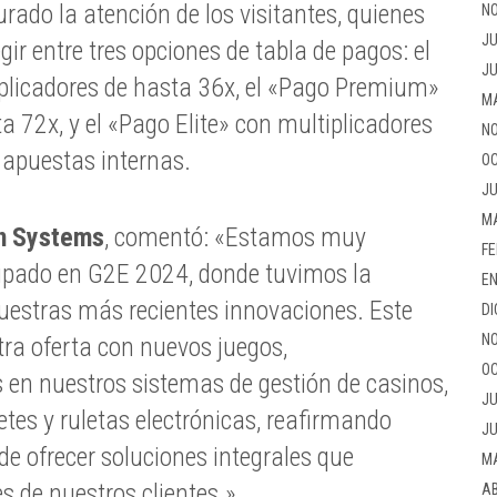
rado la atención de los visitantes, quienes
NO
JU
egir entre tres opciones de tabla de pagos: el
JU
plicadores de hasta 36x, el «Pago Premium»
M
a 72x, y el «Pago Elite» con multiplicadores
NO
 apuestas internas.
OC
JU
M
n Systems
, comentó: «Estamos muy
FE
cipado en G2E 2024, donde tuvimos la
EN
uestras más recientes innovaciones. Este
DI
NO
ra oferta con nuevos juegos,
OC
en nuestros sistemas de gestión de casinos,
JU
tes y ruletas electrónicas, reafirmando
JU
e ofrecer soluciones integrales que
M
s de nuestros clientes.»
AB