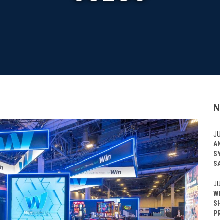
N
JU
A
S
S
JU
W
S
P