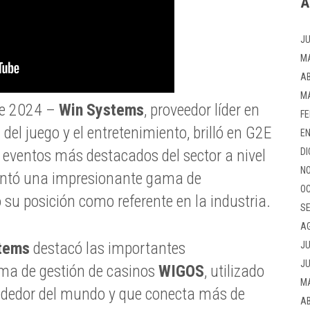
A
JU
M
AB
M
de 2024 –
Win Systems
, proveedor líder en
FE
 del juego y el entretenimiento, brilló en G2E
EN
 eventos más destacados del sector a nivel
DI
NO
entó una impresionante gama de
OC
su posición como referente en la industria.
SE
A
tems
destacó las importantes
JU
JU
ema de gestión de casinos
WIGOS
, utilizado
M
ededor del mundo y que conecta más de
AB