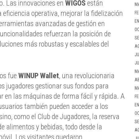
o. Las innovaciones en
WIGOS
están
M
eficiencia operativa, mejorar la fidelización
FE
EN
 herramientas avanzadas de gestión en
OC
uncionalidades refuerzan la posición de
SE
uciones más robustas y escalables del
A
JU
JU
M
vos fue
WINUP Wallet
, una revolucionaria
AB
os jugadores gestionar sus fondos para
M
r en las máquinas de forma fácil y rápida. A
FE
s usuarios también pueden acceder a los
EN
OC
asino, como el Club de Jugadores, la reserva
SE
de alimentos y bebidas, todo desde la
A
óvil. Los visitantes quedaron
JU