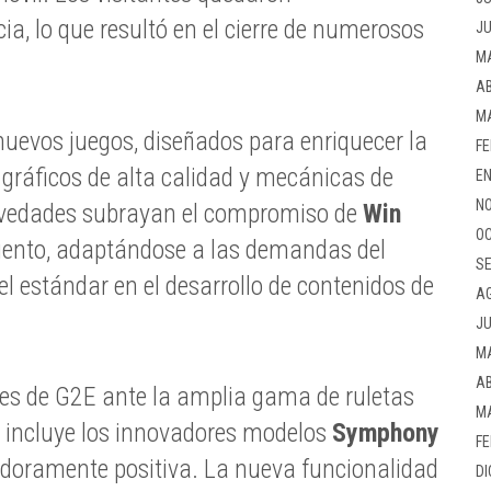
ia, lo que resultó en el cierre de numerosos
JU
M
AB
M
uevos juegos, diseñados para enriquecer la
FE
 gráficos de alta calidad y mecánicas de
EN
NO
ovedades subrayan el compromiso de
Win
OC
iento, adaptándose a las demandas del
SE
l estándar en el desarrollo de contenidos de
A
JU
M
AB
ntes de G2E ante la amplia gama de ruletas
M
e incluye los innovadores modelos
Symphony
FE
doramente positiva. La nueva funcionalidad
DI