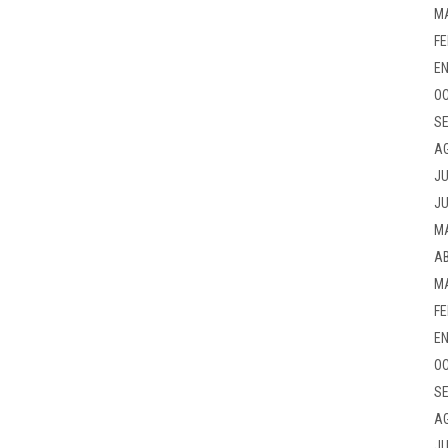
M
FE
EN
OC
SE
A
JU
JU
M
AB
M
FE
EN
OC
SE
A
JU