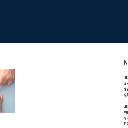
N
JU
A
S
S
JU
W
S
P