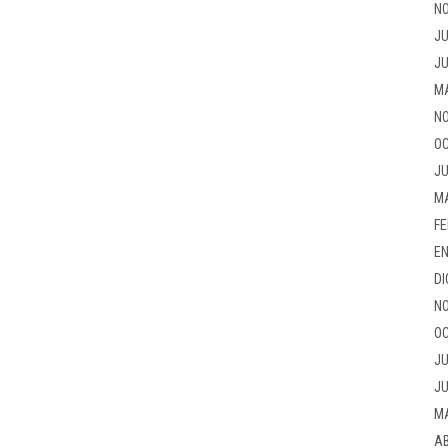
NO
JU
JU
M
NO
OC
JU
M
FE
EN
DI
NO
OC
JU
JU
M
AB