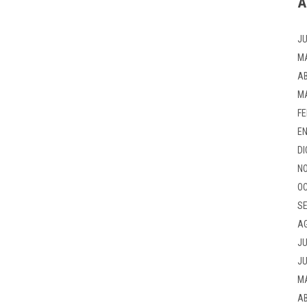
A
JU
M
AB
M
FE
EN
DI
NO
OC
SE
A
JU
JU
M
AB