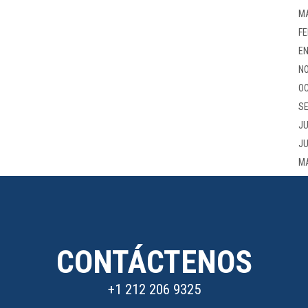
M
FE
EN
NO
OC
SE
JU
JU
M
CONTÁCTENOS
+1 212 206 9325