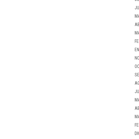
JU
M
AB
M
FE
EN
NO
OC
SE
A
JU
M
AB
M
FE
DI