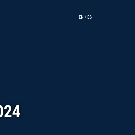
EN
ES
024