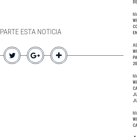
D
MA
W
C
PARTE ESTA NOTICIA
EN
AB
W
P
20
MA
W
C
J
J
MA
W
C