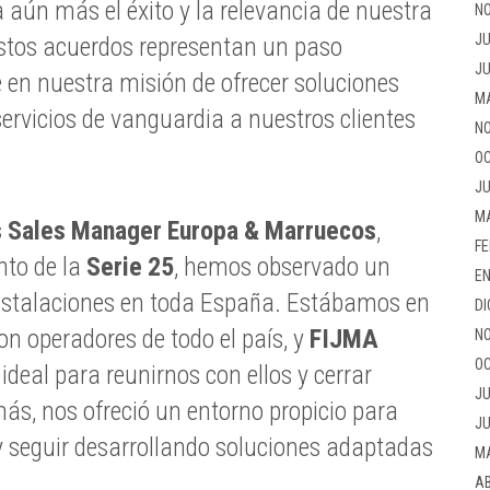
a aún más el éxito y la relevancia de nuestra
NO
JU
Estos acuerdos representan un paso
JU
e en nuestra misión de ofrecer soluciones
M
ervicios de vanguardia a nuestros clientes
NO
OC
JU
M
s Sales Manager Europa & Marruecos
,
FE
nto de la
Serie 25
, hemos observado un
EN
nstalaciones en toda España. Estábamos en
DI
n operadores de todo el país, y
FIJMA
NO
OC
ideal para reunirnos con ellos y cerrar
JU
s, nos ofreció un entorno propicio para
JU
 seguir desarrollando soluciones adaptadas
M
AB