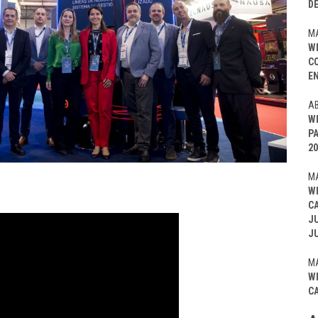
D
MA
W
C
EN
AB
W
P
20
MA
W
C
J
J
MA
W
C