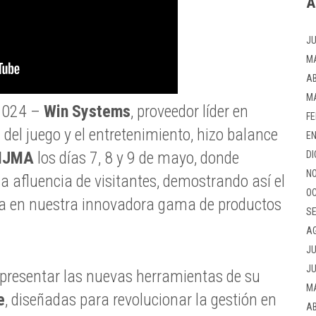
A
JU
M
AB
M
 2024 –
Win Systems
, proveedor líder en
FE
 del juego y el entretenimiento, hizo balance
EN
IJMA
los días 7, 8 y 9 de mayo, donde
DI
NO
afluencia de visitantes, demostrando así el
OC
za en nuestra innovadora gama de productos
SE
A
JU
JU
 presentar las nuevas herramientas de su
M
e
, diseñadas para revolucionar la gestión en
AB