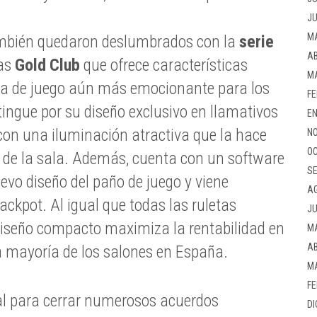
JU
M
ambién quedaron deslumbrados con la
serie
AB
cas
Gold Club
que ofrece características
M
ia de juego aún más emocionante para los
FE
stingue por su diseño exclusivo en llamativos
EN
 con una iluminación atractiva que la hace
NO
OC
r de la sala. Además, cuenta con un software
SE
evo diseño del paño de juego y viene
A
ackpot. Al igual que todas las ruletas
JU
 diseño compacto maximiza la rentabilidad en
M
AB
a mayoría de los salones en España.
M
FE
eal para cerrar numerosos acuerdos
DI