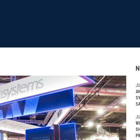
N
JU
A
S
S
JU
W
S
P