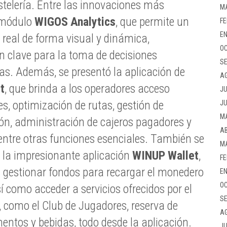
stelería. Entre las innovaciones más
M
l módulo
WIGOS Analytics
, que permite un
FE
EN
 real de forma visual y dinámica,
OC
 clave para la toma de decisiones
SE
s. Además, se presentó la aplicación de
A
t
, que brinda a los operadores acceso
JU
s, optimización de rutas, gestión de
JU
M
ón, administración de cajeros pagadores y
AB
, entre otras funciones esenciales. También se
M
 la impresionante aplicación
WINUP Wallet
,
FE
s gestionar fondos para recargar el monedero
EN
OC
í como acceder a servicios ofrecidos por el
SE
, como el Club de Jugadores, reserva de
A
entos y bebidas, todo desde la aplicación.
JU