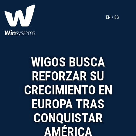
EN
ES
WIGOS BUSCA
REFORZAR SU
CRECIMIENTO EN
EUROPA TRAS
CONQUISTAR
AMÉRICA