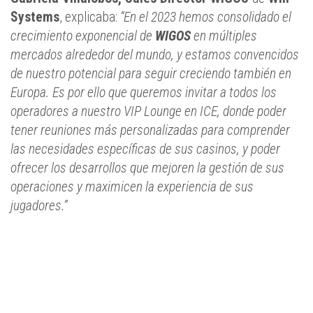
Systems
, explicaba:
“En el 2023 hemos consolidado el
crecimiento exponencial de
WIGOS
en múltiples
mercados alrededor del mundo, y estamos convencidos
de nuestro potencial para seguir creciendo también en
Europa. Es por ello que queremos invitar a todos los
operadores a nuestro VIP Lounge en ICE, donde poder
tener reuniones más personalizadas para comprender
las necesidades específicas de sus casinos, y poder
ofrecer los desarrollos que mejoren la gestión de sus
operaciones y maximicen la experiencia de sus
jugadores.”