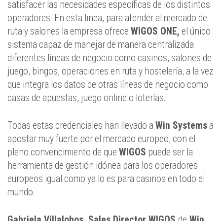
satisfacer las necesidades específicas de los distintos
operadores. En esta linea, para atender al mercado de
ruta y salones la empresa ofrece
WIGOS ONE,
el único
sistema capaz de manejar de manera centralizada
diferentes líneas de negocio como casinos, salones de
juego, bingos, operaciones en ruta y hostelería, a la vez
que integra los datos de otras líneas de negocio como
casas de apuestas, juego online o loterías.
Todas estas credenciales han llevado a
Win Systems
a
apostar muy fuerte por el mercado europeo, con el
pleno convencimiento de que
WIGOS
puede ser la
herramienta de gestión idónea para los operadores
europeos igual como ya lo es para casinos en todo el
mundo.
Gabriela Villalobos, Sales Director WIGOS
de
Win