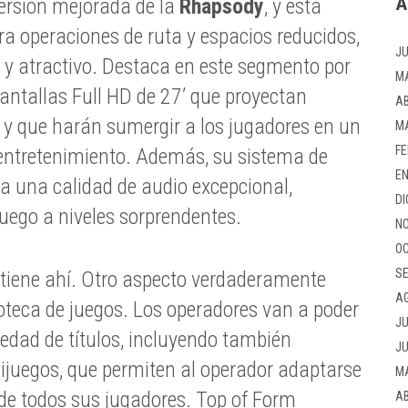
A
ersión mejorada de la
Rhapsody
, y está
a operaciones de ruta y espacios reducidos,
JU
 y atractivo. Destaca en este segmento por
M
antallas Full HD de 27’ que proyectan
AB
s, y que harán sumergir a los jugadores en un
M
FE
entretenimiento. Además, su sistema de
EN
a una calidad de audio excepcional,
DI
juego a niveles sorprendentes.
NO
OC
SE
etiene ahí. Otro aspecto verdaderamente
A
ioteca de juegos. Los operadores van a poder
JU
iedad de títulos, incluyendo también
JU
tijuegos, que permiten al operador adaptarse
M
 de todos sus jugadores. Top of Form
AB