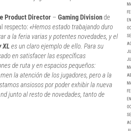
M
FE
e Product Director
–
Gaming Division
de
EN
l respecto:
«Hemos estado trabajando duro
OC
ar a la feria varias y potentes novedades, y el
SE
A
y XL
es un claro ejemplo de ello. Para su
JU
ado en satisfacer las específicas
JU
ones de ruta y en espacios pequeños:
M
men la atención de los jugadores, pero a la
AB
M
stamos ansiosos por poder exhibir la nueva
FE
nd junto al resto de novedades, tanto de
EN
OC
SE
A
JU