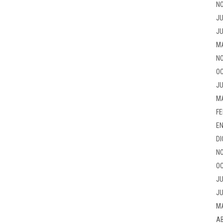
NO
JU
JU
M
NO
OC
JU
M
FE
EN
DI
NO
OC
JU
JU
M
AB