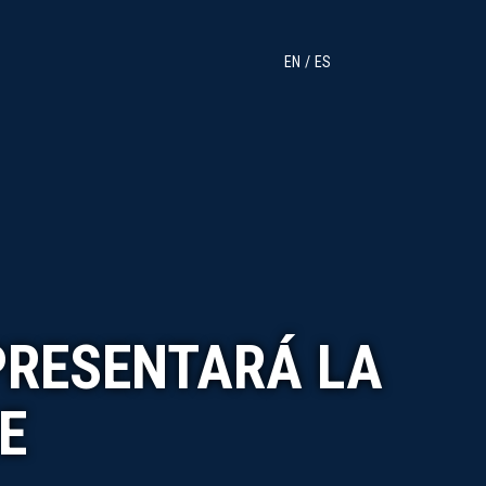
EN
ES
PRESENTARÁ LA
E