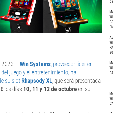
D
MA
W
C
EN
AB
W
P
20
e 2023 –
Win Systems
, proveedor líder en
MA
W
 del juego y el entretenimiento, ha
C
J
e su slot
Rhapsody XL
, que será presentada
J
2E
los días
10, 11 y 12
de octubre
en su
MA
W
C