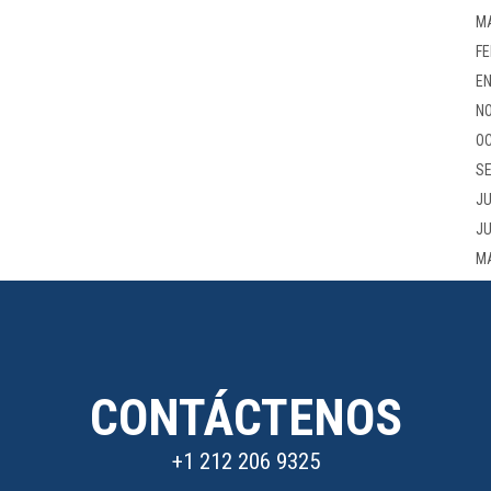
M
FE
EN
NO
OC
SE
JU
JU
M
CONTÁCTENOS
+1 212 206 9325