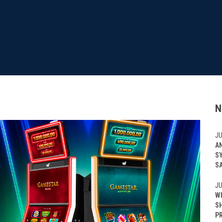
N
JU
A
S
S
JU
W
S
P