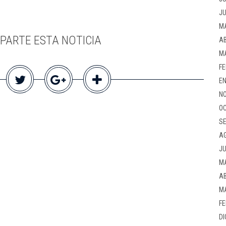
JU
M
PARTE ESTA NOTICIA
AB
M
FE
EN
NO
OC
SE
A
JU
M
AB
M
FE
DI