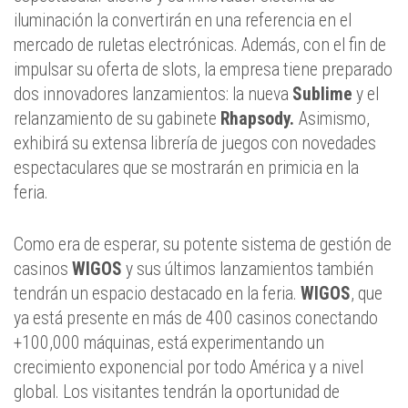
iluminación la convertirán en una referencia en el
mercado de ruletas electrónicas. Además, con el fin de
impulsar su oferta de slots, la empresa tiene preparado
dos innovadores lanzamientos: la nueva
Sublime
y el
relanzamiento de su gabinete
Rhapsody.
Asimismo,
exhibirá su extensa librería de juegos con novedades
espectaculares que se mostrarán en primicia en la
feria.
Como era de esperar, su potente sistema de gestión de
casinos
WIGOS
y sus últimos lanzamientos también
tendrán un espacio destacado en la feria.
WIGOS
, que
ya está presente en más de 400 casinos conectando
+100,000 máquinas, está experimentando un
crecimiento exponencial por todo América y a nivel
global. Los visitantes tendrán la oportunidad de