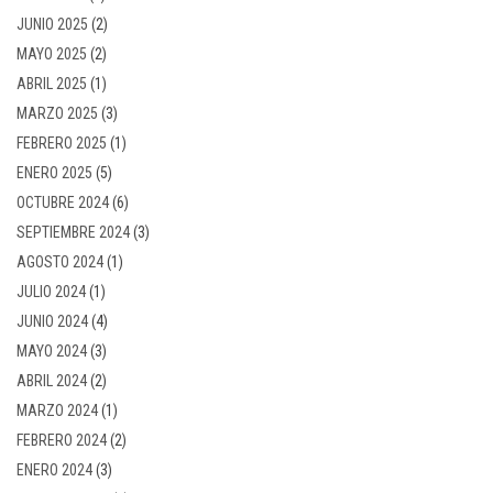
JUNIO 2025
(2)
MAYO 2025
(2)
ABRIL 2025
(1)
MARZO 2025
(3)
FEBRERO 2025
(1)
ENERO 2025
(5)
OCTUBRE 2024
(6)
SEPTIEMBRE 2024
(3)
AGOSTO 2024
(1)
JULIO 2024
(1)
JUNIO 2024
(4)
MAYO 2024
(3)
ABRIL 2024
(2)
MARZO 2024
(1)
FEBRERO 2024
(2)
ENERO 2024
(3)