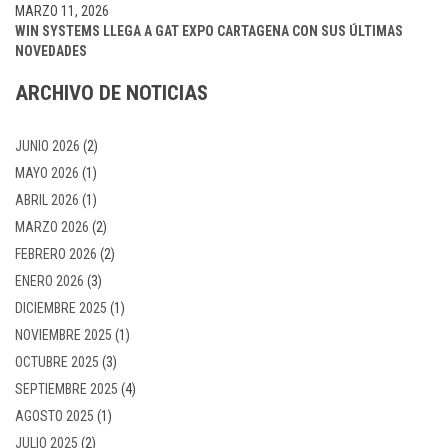
MARZO 11, 2026
WIN SYSTEMS LLEGA A GAT EXPO CARTAGENA CON SUS ÚLTIMAS
NOVEDADES
ARCHIVO DE NOTICIAS
JUNIO 2026
(2)
MAYO 2026
(1)
ABRIL 2026
(1)
MARZO 2026
(2)
FEBRERO 2026
(2)
ENERO 2026
(3)
DICIEMBRE 2025
(1)
NOVIEMBRE 2025
(1)
OCTUBRE 2025
(3)
SEPTIEMBRE 2025
(4)
AGOSTO 2025
(1)
JULIO 2025
(2)