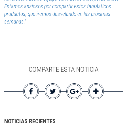
Estamos ansiosos por compartir estos fantásticos
productos, que iremos desvelando en las próximas
semanas.”
COMPARTE ESTA NOTICIA
NOTICIAS RECIENTES