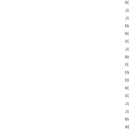
NO
JU
JU
M
NO
OC
JU
M
FE
EN
DI
NO
OC
JU
JU
M
AB