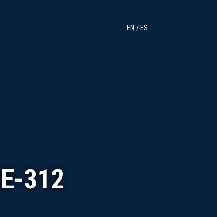
EN
ES
E-312