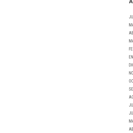
A
JU
M
AB
M
FE
EN
DI
NO
OC
SE
A
JU
JU
M
AB