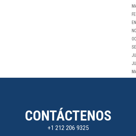
M
FE
EN
NO
OC
SE
JU
JU
M
CONTÁCTENOS
+1 212 206 9325