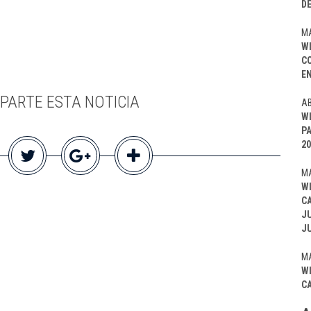
D
MA
W
C
EN
PARTE ESTA NOTICIA
AB
W
P
20
MA
W
C
J
J
MA
W
C