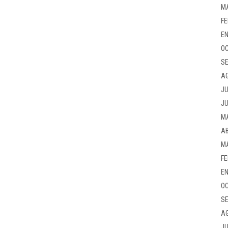
M
FE
EN
OC
SE
A
JU
JU
M
AB
M
FE
EN
OC
SE
A
JU