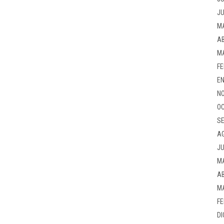
JU
M
AB
M
FE
EN
NO
OC
SE
A
JU
M
AB
M
FE
DI