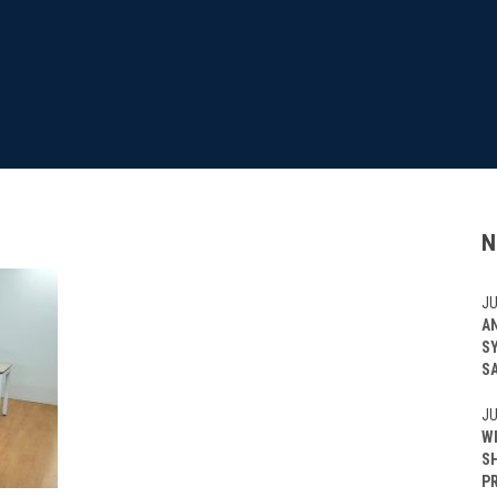
N
JU
A
S
S
JU
W
S
P