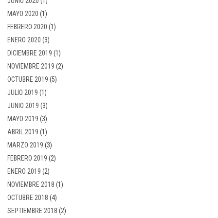
JUNIO 2020
(1)
MAYO 2020
(1)
FEBRERO 2020
(1)
ENERO 2020
(3)
DICIEMBRE 2019
(1)
NOVIEMBRE 2019
(2)
OCTUBRE 2019
(5)
JULIO 2019
(1)
JUNIO 2019
(3)
MAYO 2019
(3)
ABRIL 2019
(1)
MARZO 2019
(3)
FEBRERO 2019
(2)
ENERO 2019
(2)
NOVIEMBRE 2018
(1)
OCTUBRE 2018
(4)
SEPTIEMBRE 2018
(2)