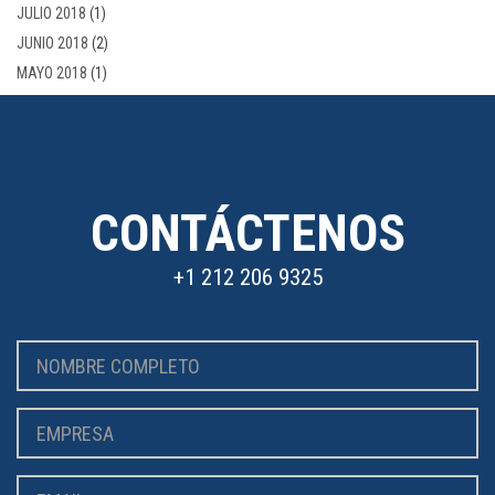
JULIO 2018
(1)
JUNIO 2018
(2)
MAYO 2018
(1)
CONTÁCTENOS
+1 212 206 9325