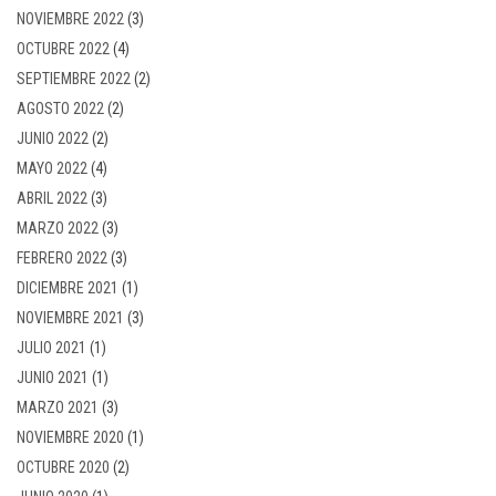
NOVIEMBRE 2022
(3)
OCTUBRE 2022
(4)
SEPTIEMBRE 2022
(2)
AGOSTO 2022
(2)
JUNIO 2022
(2)
MAYO 2022
(4)
ABRIL 2022
(3)
MARZO 2022
(3)
FEBRERO 2022
(3)
DICIEMBRE 2021
(1)
NOVIEMBRE 2021
(3)
JULIO 2021
(1)
JUNIO 2021
(1)
MARZO 2021
(3)
NOVIEMBRE 2020
(1)
OCTUBRE 2020
(2)