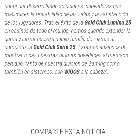
continuar desarrollando soluciones innovadoras que
maximicen la rentabilidad de las salas y la satisfacción
de los jugadores. Tras el éxito de la
Gold Club Lumina 25
en casinos de todo el mundo, hemos querido extender la
gama y lanzar nuestra nueva familia de ruletas al
completo: la
Gold Club Serie 25
. Estamos ansiosos de
mostrar todas nuestras últimas novedades al mercado
peruano, tanto de nuestra división de Gaming como
también en sistemas, con
WIGOS
a la cabeza”.
COMPARTE ESTA NOTICIA