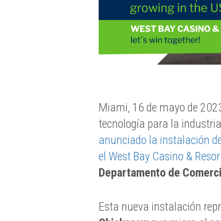
Miami, 16 de mayo de 202
tecnología para la industria
anunciado la instalación d
el
West Bay Casino & Resor
Departamento de Comerc
Esta nueva instalación rep