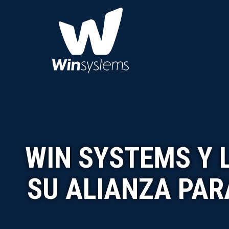
WIN SYSTEMS Y 
SU ALIANZA PAR