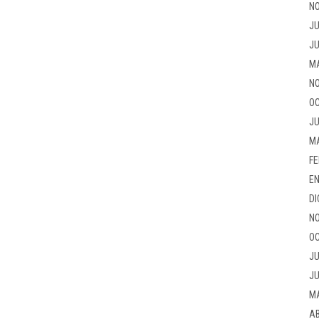
NO
JU
JU
M
NO
OC
JU
M
FE
EN
DI
NO
OC
JU
JU
M
AB