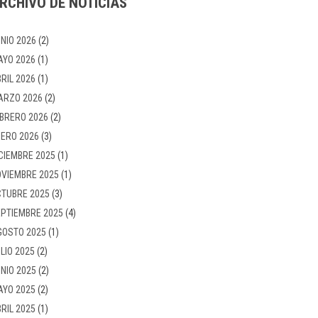
RCHIVO DE NOTICIAS
NIO 2026
(2)
AYO 2026
(1)
RIL 2026
(1)
ARZO 2026
(2)
BRERO 2026
(2)
ERO 2026
(3)
CIEMBRE 2025
(1)
VIEMBRE 2025
(1)
TUBRE 2025
(3)
PTIEMBRE 2025
(4)
GOSTO 2025
(1)
LIO 2025
(2)
NIO 2025
(2)
AYO 2025
(2)
RIL 2025
(1)