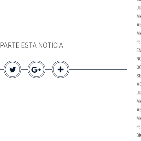
JU
M
AB
M
FE
PARTE ESTA NOTICIA
EN
NO
OC
SE
A
JU
M
AB
M
FE
DI