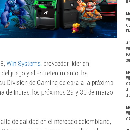
D
MA
W
C
EN
AB
W
P
20
23,
Win Systems
, proveedor líder en
 del juego y el entretenimiento, ha
MA
W
su División de Gaming de cara a la próxima
C
J
a de Indias, los próximos 29 y 30 de marzo
J
MA
W
C
salto de calidad en el mercado colombiano,