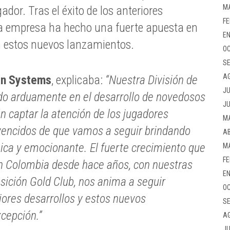
M
ador. Tras el éxito de los anteriores
FE
la empresa ha hecho una fuerte apuesta en
EN
 estos nuevos lanzamientos.
OC
SE
A
in Systems
, explicaba:
“Nuestra División de
JU
o arduamente en el desarrollo de novedosos
JU
n captar la atención de los jugadores
M
encidos de que vamos a seguir brindando
AB
ica y emocionante. El fuerte crecimiento que
M
FE
 Colombia desde hace años, con nuestras
EN
osición Gold Club, nos anima a seguir
OC
ores desarrollos y estos nuevos
SE
cepción.”
A
JU