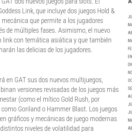
GAT dos nuevos juegos para slots. El
A
Goddess Link, que incluye dos juegos Hold &
JU
a mecánica que permite a los jugadores
M
vés de múltiples fases. Asimismo, el nuevo
AB
 link con temática asiática y que también
M
arán las delicias de los jugadores.
FE
EN
DI
NO
rá en GAT sus dos nuevos multijuegos,
OC
binan versiones revisadas de los juegos más
SE
A
mestar (como el mítico Gold Rush, por
JU
s como Goriland o Hammer Blast. Los juegos
JU
yen gráficos y mecánicas de juego modernas
M
istintos niveles de volatilidad para
AB