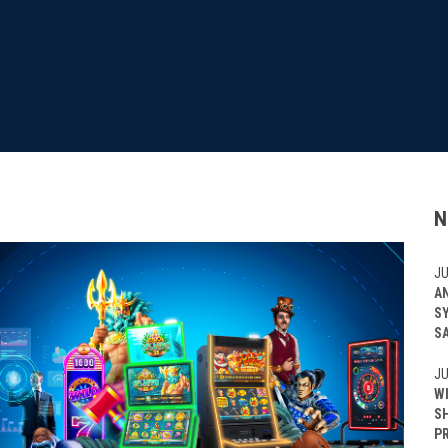
N
JU
A
S
S
JU
W
S
P