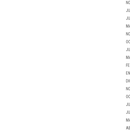
NO
JU
JU
M
NO
OC
JU
M
FE
EN
DI
NO
OC
JU
JU
M
AB