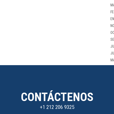
M
FE
EN
NO
OC
SE
JU
JU
M
CONTÁCTENOS
+1 212 206 9325